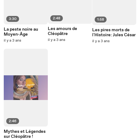
2:48
3:30
1:58
Les amours de
La peste noire au
Les pires morts de
Cléopâtre
Moyen-Âge
l'Histoire: Jules César
il y a 3 ans
il y a 3 ans
il y a 3 ans
2:46
Mythes et Légendes
sur Cléopâtre !