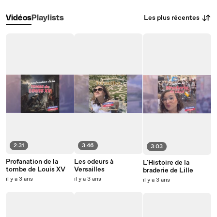
Les plus récentes
Vidéos
Playlists
2:31
3:46
3:03
Profanation de la
Les odeurs à
L'Histoire de la
tombe de Louis XV
Versailles
braderie de Lille
il y a 3 ans
il y a 3 ans
il y a 3 ans