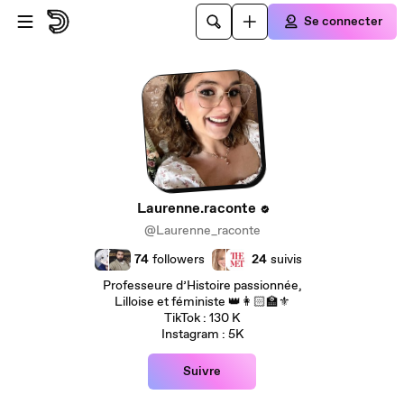
Passer au contenu principal
Se connecter
Laurenne.raconte
@Laurenne_raconte
74
followers
24
suivis
Professeure d’Histoire passionnée,
Lilloise et féministe 👑👩🏻‍🏫⚜️
TikTok : 130 K
Instagram : 5K
Suivre