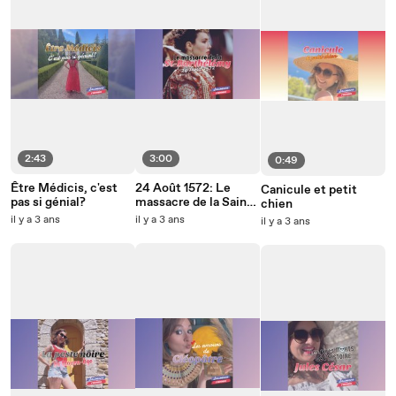
2:43
3:00
0:49
Être Médicis, c'est
24 Août 1572: Le
Canicule et petit
pas si génial?
massacre de la Saint-
chien
Barthélémy
il y a 3 ans
il y a 3 ans
il y a 3 ans