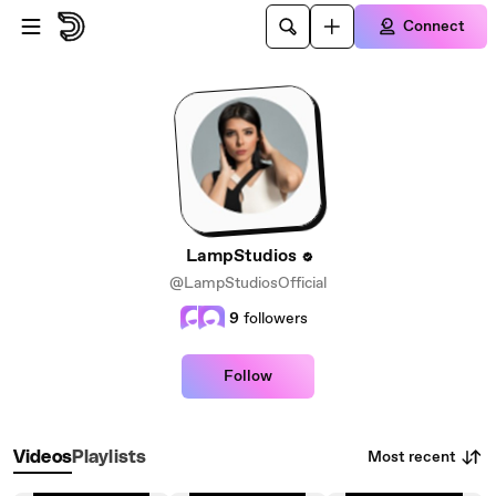
Skip to main content
Connect
LampStudios
@LampStudiosOfficial
9
followers
Follow
Most recent
Videos
Playlists