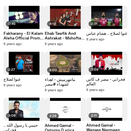
أركان - برومو ألبوم بينك
| فيروز اركان - أكبر
اركان - معاك رايحة
و بيني
مشكلة
0:45
4:12
2:31
Fakharany - El Kalam
Ehab Tawfik And
غنوا لصلاح .. هشام عباس
Aleha Official Promo |
Ashrakat - Mshoftesh
8 years ago
Zay Omy | ايهاب توفيق
الكلام عليها - فخراني -
8 years ago
8 years ago
- اشرقت - مشوفتش
برومو
زي امي
2:27
3:09
5:03
فخراني - مصر ف كاس
غنوا لصلاح
ماتتهزميش - اهداء
العالم
لشهداء #مصر
8 years ago
8 years ago
8 years ago
3:08
2:11
2:28
حبيبي يا رسول الله ..
Ahmed Gamal -
Ahmed Gamal -
فخراني
Wenass Naymeen
Ostorny (Lyrics