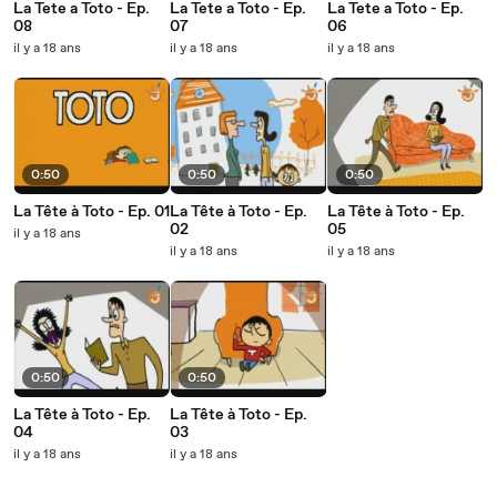
La Tete a Toto - Ep.
La Tete a Toto - Ep.
La Tete a Toto - Ep.
08
07
06
il y a 18 ans
il y a 18 ans
il y a 18 ans
0:50
0:50
0:50
La Tête à Toto - Ep. 01
La Tête à Toto - Ep.
La Tête à Toto - Ep.
02
05
il y a 18 ans
il y a 18 ans
il y a 18 ans
0:50
0:50
La Tête à Toto - Ep.
La Tête à Toto - Ep.
04
03
il y a 18 ans
il y a 18 ans