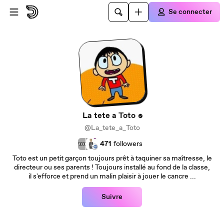
Passer au contenu principal
Se connecter
La tete a Toto
@La_tete_a_Toto
471
followers
Toto est un petit garçon toujours prêt à taquiner sa maîtresse, le
directeur ou ses parents ! Toujours installé au fond de la classe,
il s'efforce et prend un malin plaisir à jouer le cancre ...
Suivre