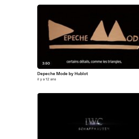
3:50
Depeche Mode by Hublot
il y a 12 ans