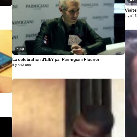
4:17
Visit
il y a 1
1:49
La célèbration d'ElkY par Parmigiani Fleurier
il y a 13 ans