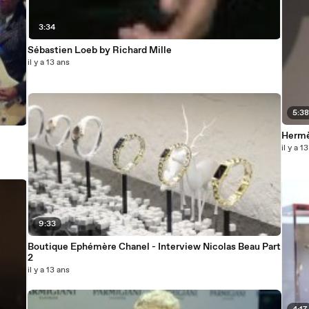
3:34
Sébastien Loeb by Richard Mille
il y a 13 ans
5:3
Hermè
il y a 1
9:33
Boutique Ephémère Chanel - Interview Nicolas Beau Part
2
il y a 13 ans