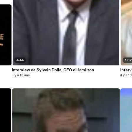
4:44
1:02
Interview de Sylvain Dolla, CEO d'Hamilton
Inter
il y a 13 ans
il y a 1