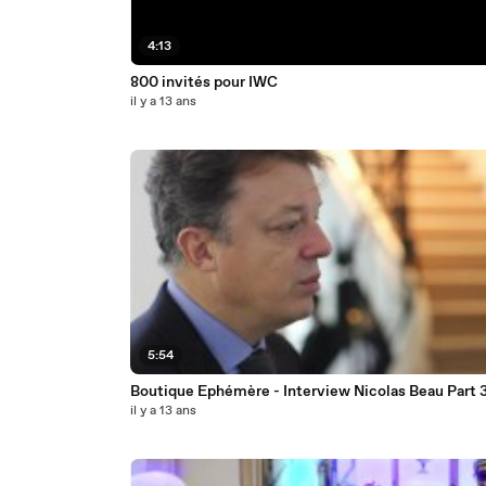
4:13
800 invités pour IWC
il y a 13 ans
5:54
Boutique Ephémère - Interview Nicolas Beau Part 
il y a 13 ans