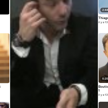
2:4
Thiago
il y a 1
5:2
Bouti
3
1
il y a 1