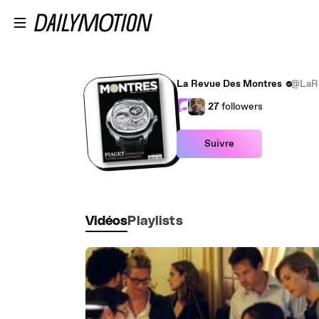
Passer au contenu principal
La Revue Des Montres
@LaR
27
followers
Suivre
Vidéos
Playlists