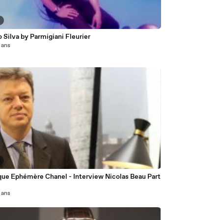
4
 Silva by Parmigiani Fleurier
3 ans
5
que Ephémère Chanel - Interview Nicolas Beau Part
3 ans