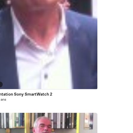
9
ntation Sony SmartWatch 2
3 ans