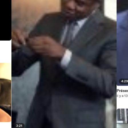
4:2
Prése
il y a 1
3:21