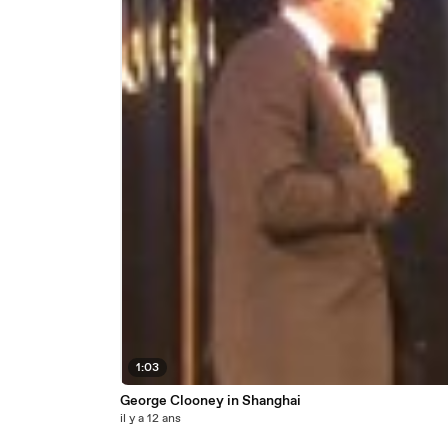
1:03
George Clooney in Shanghai
il y a 12 ans