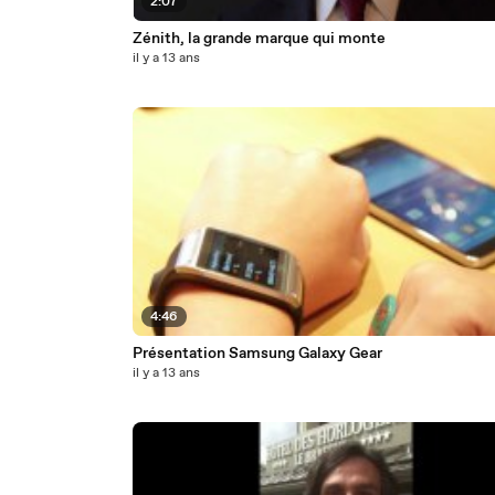
2:07
Zénith, la grande marque qui monte
il y a 13 ans
4:46
Présentation Samsung Galaxy Gear
il y a 13 ans