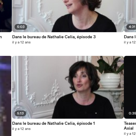
5:03
4:31
n
Dans le bureau de Nathalie Celia, épisode 3
Dans l
il y a 12 ans
il y a 1
5:13
0:3
Dans le bureau de Nathalie Celia, épisode 1
Teaser
Axial
il y a 12 ans
il y a 1