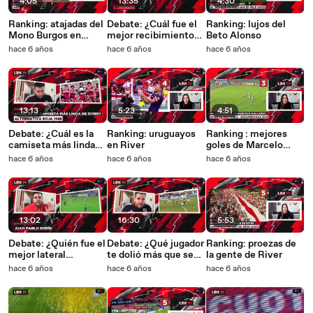
4:05
13:35
4:30
Ranking: atajadas del
Debate: ¿Cuál fue el
Ranking: lujos del
Mono Burgos en
mejor recibimiento
Beto Alonso
River
en el Monumental?
hace 6 años
hace 6 años
hace 6 años
13:13
5:23
4:51
Debate: ¿Cuál es la
Ranking: uruguayos
Ranking : mejores
camiseta más linda
en River
goles de Marcelo
de River?
Gallardo en River
hace 6 años
hace 6 años
hace 6 años
13:02
16:30
5:53
Debate: ¿Quién fue el
Debate: ¿Qué jugador
Ranking: proezas de
mejor lateral
te dolió más que se
la gente de River
izquierdo que viste
vaya de River?
hace 6 años
hace 6 años
hace 6 años
en River?