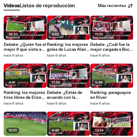
Más recientes
Vídeos
Listas de reproducción
16:33
4:53
11:01
Debate: ¿Quién fue el
Ranking: los mejores
Debate: ¿Cuál fue la
mejor 9 que viste en
goles de Lucas Alario
mejor cargada a Boca
River?
en River
por el 9 de
hace 6 años
hace 6 años
hace 6 años
Diciembre?
4:41
11:56
5:46
Ranking: los mejores
Debate: ¿Estás de
Ranking: paraguayos
tiros libres de Enzo
acuerdo con la
en River
Francescoli
bandera de los ocho
hace 6 años
hace 6 años
hace 6 años
ídolos?
15:51
4:48
13:14