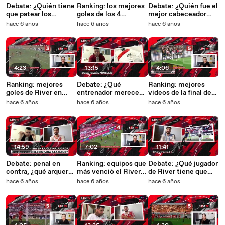
Debate: ¿Quién tiene
Ranking: los mejores
Debate: ¿Quién fue el
que patear los
goles de los 4
mejor cabeceador
penales en River?
Fantásticos
que viste en River?
hace 6 años
hace 6 años
hace 6 años
4:23
13:15
4:06
Ranking: mejores
Debate: ¿Qué
Ranking: mejores
goles de River en
entrenador merece
videos de la final de
1986
más reconocimiento
Madrid
hace 6 años
hace 6 años
hace 6 años
en la historia de
River?
14:59
7:02
11:41
Debate: penal en
Ranking: equipos que
Debate: ¿Qué jugador
contra, ¿qué arquero
más venció el River
de River tiene que
histórico elegís para
de Gallardo
estar en la Selección?
hace 6 años
hace 6 años
hace 6 años
atajarlo?