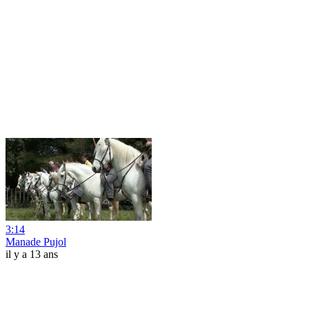
3:14
Manade Pujol
il y a 13 ans