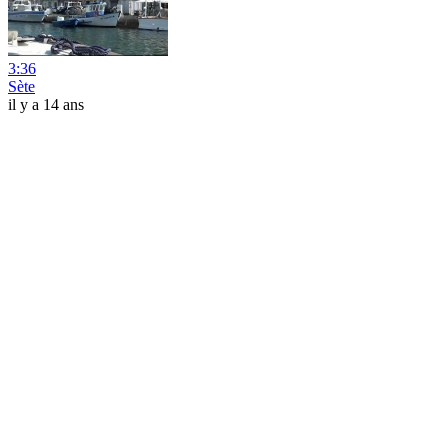
3:36
Sète
il y a 14 ans