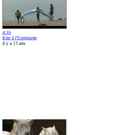
4:16
Kite à l'Espiguette
il y a 13 ans