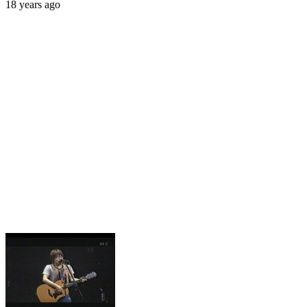
18 years ago