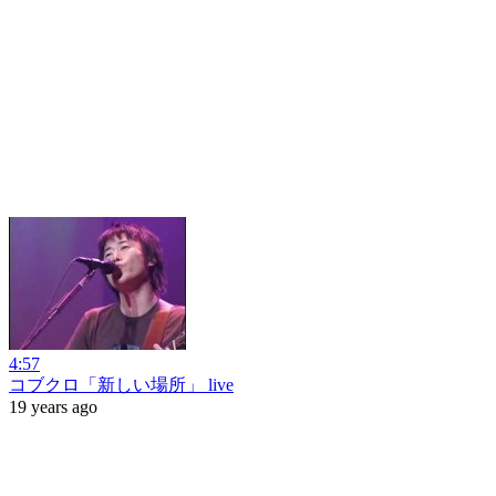
4:57
コブクロ「新しい場所」 live
19 years ago