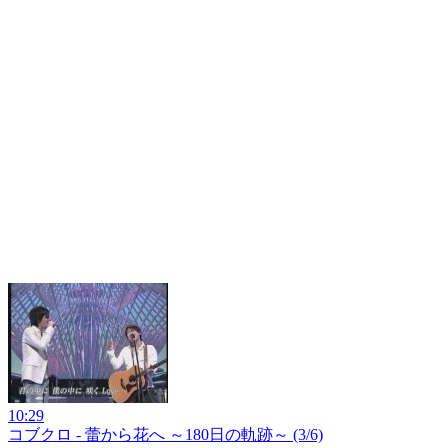
10:29
コブクロ - 蕾から花へ ～180日の軌跡～ (3/6)