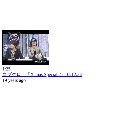
1:25
コブクロ 「X-mas Special 2」07.12.24
19 years ago