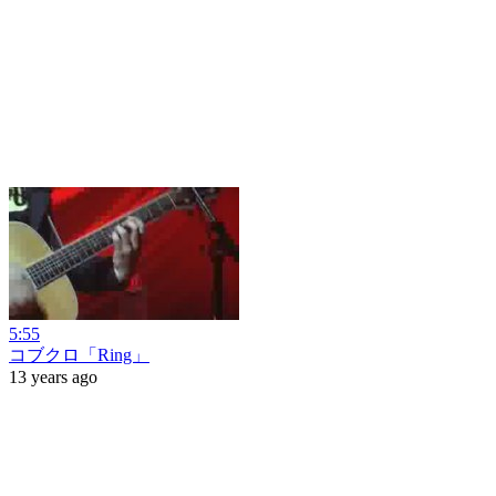
5:55
コブクロ「Ring」
13 years ago