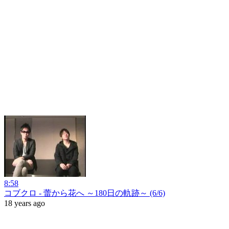
8:58
コブクロ - 蕾から花へ ～180日の軌跡～ (6/6)
18 years ago