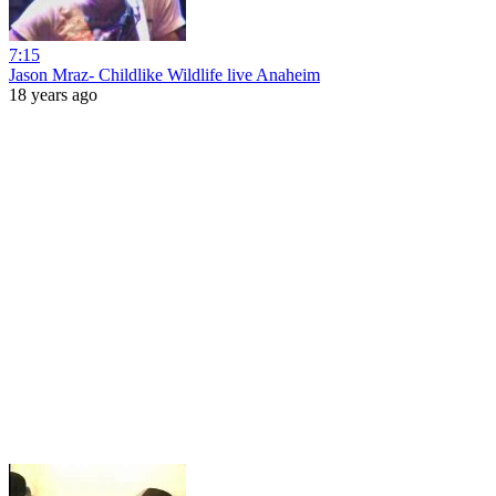
7:15
Jason Mraz- Childlike Wildlife live Anaheim
18 years ago