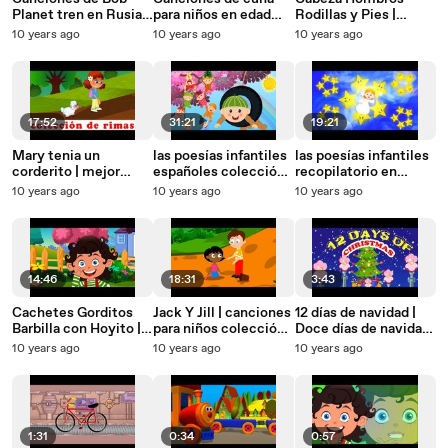
Planet tren en Rusia |
para niños en edad
Rodillas y Pies |
Colección de rimas
preescolar en español
Canción infantil
10 years ago
10 years ago
10 years ago
para niños
para niños y bebés
compilación | música
niños en español
17:52
31:21
19:21
Mary tenia un
las poesías infantiles
las poesías infantiles
corderito | mejor
españoles colección
recopilatorio en
colección canciones
para niños y bebés
español para niños
10 years ago
10 years ago
10 years ago
infantiles
14:46
18:31
3:43
Cachetes Gorditos
Jack Y Jill | canciones
12 días de navidad |
Barbilla con Hoyito |
para niños colección
Doce días de navidad
canción de cuna en
española | Canciones
| villancicos
10 years ago
10 years ago
10 years ago
español | compilación
Niños Compilation
de poesía infantil
1:31
0:34
0:57