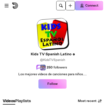
Skip to main content
Connect
Kids TV Spanish Latino
@KidsTVSpanish
250
followers
Los mejores vídeos de canciones para niños....
Follow
Most recent
Videos
Playlists