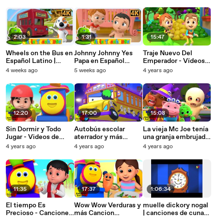
2:03
1:31
15:47
Wheels on the Bus en
Johnny Johnny Yes
Traje Nuevo Del
Español Latino |
Papa en Español
Emperador - Vídeos
Canciones Infantiles |
Latino | Canciones
De Niños Preescolar
4 weeks ago
5 weeks ago
4 years ago
Nursery Rhymes |
Infantiles | Kids TV
Kids TV Español
Español Latino
Latino
12:20
17:00
15:08
Sin Dormir y Todo
Autobús escolar
La vieja Mc Joe tenía
Jugar - Videos de
aterrador y más
una granja embrujada
Aprendizaje Para
canciones y rimas de
- Canciones de
4 years ago
4 years ago
4 years ago
Niños
Halloween
Halloween para bebés
11:35
17:37
1:06:34
El tiempo Es
Wow Wow Verduras y
muelle dickory nogal
Precioso - Canciones
más Cancion
| canciones de cuna