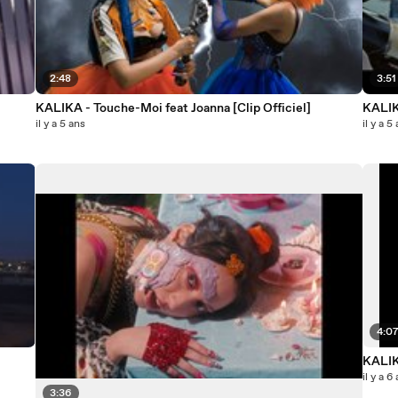
2:48
3:51
KALIKA - Touche-Moi feat Joanna [Clip Officiel]
KALIKA
il y a 5 ans
il y a 5
4:0
KALIKA
il y a 6
3:36