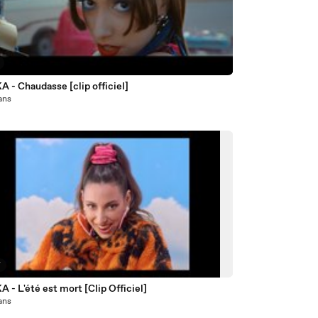
 - Chaudasse [clip officiel]
 ans
7
 - L'été est mort [Clip Officiel]
 ans