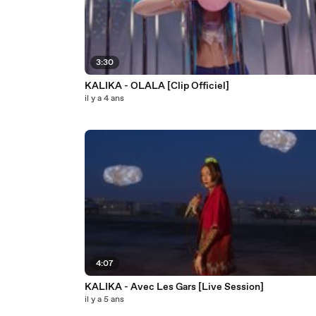
3:30
KALIKA - OLALA [Clip Officiel]
il y a 4 ans
4:07
KALIKA - Avec Les Gars [Live Session]
il y a 5 ans