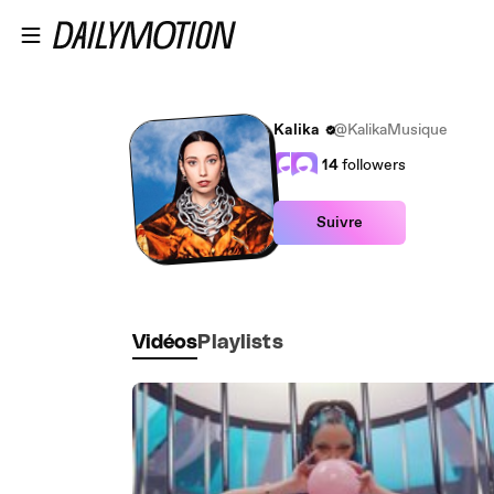
Passer au contenu principal
Kalika
@KalikaMusique
14
followers
Suivre
Vidéos
Playlists