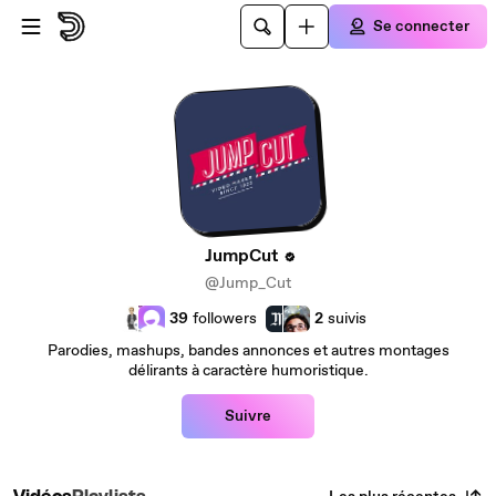
Passer au contenu principal
Se connecter
JumpCut
@Jump_Cut
39
followers
2
suivis
Parodies, mashups, bandes annonces et autres montages
délirants à caractère humoristique.
Suivre