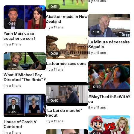
il y a 11 ans
0:51
Abattoir made in New
Zealand
0:14
il y a 11 ans
1:01
Yann Moix va se
coucher ce soir !
La Minute nécessaire
il y a 11 ans
Séguéla
il y a 11 ans
0:39
La Journée sans cons
2:06
il y a 11 ans
What if Michael Bay
Directed "The Birds" ?
il y a 11 ans
0:49
#MayThe4thBeWithY
0:40
ou
il y a 11 ans
"La Loi du marché"
2:46
Recut
il y a 11 ans
House of Cards //
Centered
il y a 11 ans