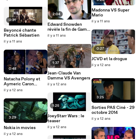
0:23
Madonna VS Super
2:04
Mario
0:31
il y a 11 ans
Edward Snowden
révèle la fin de Game
Beyoncé chante
of Thrones !
Patrick Sébastien
il y a 11 ans
il y a 11 ans
0:27
JCVD et la drogue
1:37
il y a 12 ans
0:48
Jean-Claude Van
Damme VS Avengers
Natacha Polony et
Aymeric Caron
il y a 12 ans
s'affrontent à Pong
il y a 12 ans
3:25
1:25
Sorties PAS Ciné - 29
octobre 2014
JoeyStarr Wars : le
3:29
il y a 12 ans
teaser
il y a 12 ans
Nokia in movies
il y a 12 ans