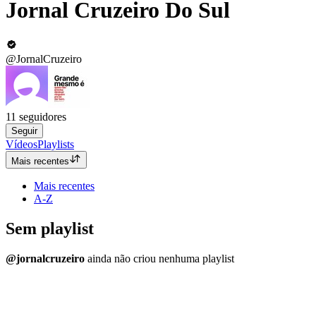
Jornal Cruzeiro Do Sul
@JornalCruzeiro
11
seguidores
Seguir
Vídeos
Playlists
Mais recentes
Mais recentes
A-Z
Sem playlist
@jornalcruzeiro
ainda não criou nenhuma playlist