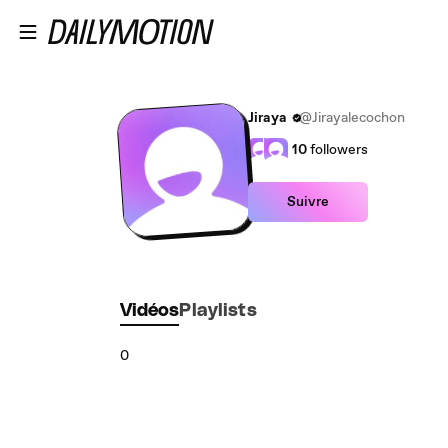
Passer au contenu principal
Jiraya
@Jirayalecochon
10
followers
Suivre
Vidéos
Playlists
0