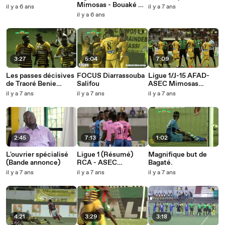
Mimosas - Bouaké FC
il y a 6 ans
il y a 7 ans
(résumé)
il y a 6 ans
3:27
5:04
7:09
Les passes décisives
FOCUS Diarrassouba
Ligue 1/J-15 AFAD-
de Traoré Benie
Salifou
ASEC Mimosas
Adama
(Résumé)
il y a 7 ans
il y a 7 ans
il y a 7 ans
2:45
7:13
1:02
L'ouvrier spécialisé
Ligue 1 (Résumé)
Magnifique but de
(Bande annonce)
RCA - ASEC
Bagaté.
Mimosas
il y a 7 ans
il y a 7 ans
il y a 7 ans
4:21
3:29
3:18