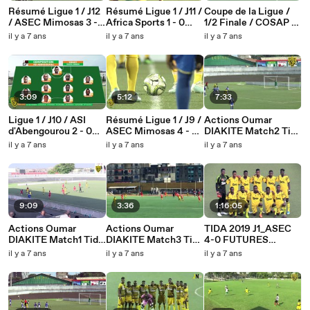
Résumé Ligue 1 / J12
Résumé Ligue 1 / J11 /
Coupe de la Ligue /
/ ASEC Mimosas 3 - 1
Africa Sports 1 - 0
1/2 Finale / COSAP 0
WAC
ASEC Mimosas
- 3 ASEC Mimosas
il y a 7 ans
il y a 7 ans
il y a 7 ans
(Résumé)
3:09
5:12
7:33
Ligue 1 / J10 / ASI
Résumé Ligue 1 / J9 /
Actions Oumar
d'Abengourou 2 - 0
ASEC Mimosas 4 - 0
DIAKITE Match2 Tida
ASEC Mimosas
AS Tanda
2019-11-28
il y a 7 ans
il y a 7 ans
il y a 7 ans
(Résumé)
9:09
3:36
1:16:05
Actions Oumar
Actions Oumar
TIDA 2019 J1_ASEC
DIAKITE Match1 Tida
DIAKITE Match3 Tida
4-0 FUTURES
2019-11-27
2019-11-29
STARS
il y a 7 ans
il y a 7 ans
il y a 7 ans