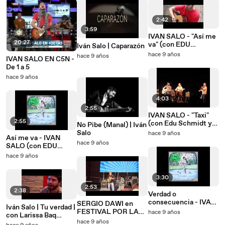
2:42
3:59
IVAN SALO - "Así me
20:27
va" (con EDU
Iván Salo | Caparazón
SCHMIDT & NOELIA
hace 9 años
hace 9 años
IVAN SALO EN C5N -
RECALDE)
De 1 a 5
hace 9 años
4:03
2:55
IVAN SALO - "Taxi"
2:55
(con Edu Schmidt y
No Pibe (Manal) | Iván
Lucía Tacchetti)
Salo
hace 9 años
Así me va - IVAN
hace 9 años
SALO (con EDU
SCHMIDT)
hace 9 años
3:30
2:53
2:38
Verdad o
consecuencia - IVAN
SERGIO DAWI en
Iván Salo | Tu verdad |
SALO
FESTIVAL POR LA
hace 9 años
con Larissa Baq
LEY NACIONAL DE
hace 9 años
(Brasil)