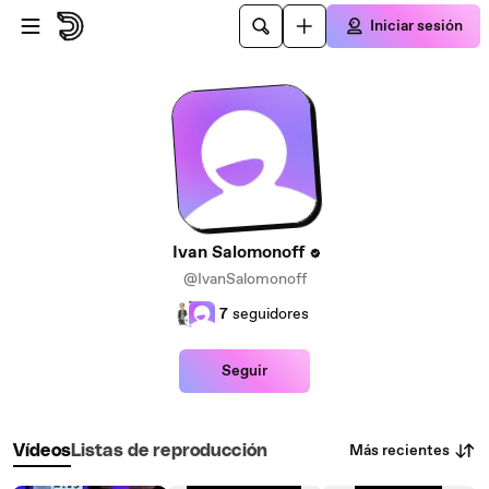
Saltar al contenido principal
Iniciar sesión
Ivan Salomonoff
@IvanSalomonoff
7
seguidores
Seguir
Más recientes
Vídeos
Listas de reproducción