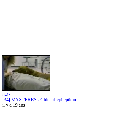
8:27
[34] MYSTERES - Chien d’épileptique
il y a 19 ans