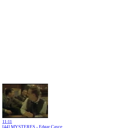
11:11
[44] MYSTERES - Edgar Cayce