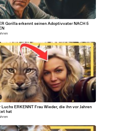
R Gorilla erkennt seinen Adoptivvater NACH 5
EN
ahren
r Luchs ERKENNT Frau Wieder, die ihn vor Jahren
tet hat
ahren