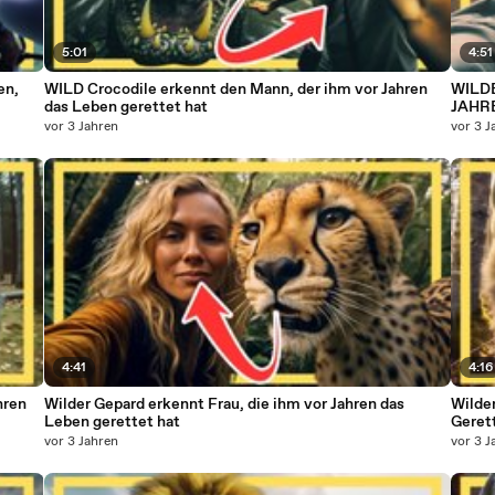
5:01
4:51
en,
WILD Crocodile erkennt den Mann, der ihm vor Jahren
WILDE
das Leben gerettet hat
JAHR
vor 3 Jahren
vor 3 J
4:41
4:16
hren
Wilder Gepard erkennt Frau, die ihm vor Jahren das
Wilde
Leben gerettet hat
Geret
vor 3 Jahren
vor 3 J