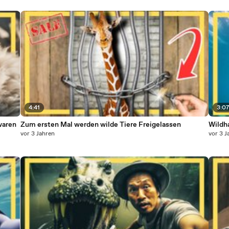
4:41
3:0
waren
Zum ersten Mal werden wilde Tiere Freigelassen
Wildh
vor 3 Jahren
vor 3 J