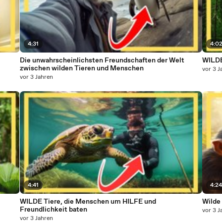
4:31
4:0
Die unwahrscheinlichsten Freundschaften der Welt
WILDE
zwischen wilden Tieren und Menschen
vor 3 J
vor 3 Jahren
4:41
4:2
WILDE Tiere, die Menschen um HILFE und
Wilde 
Freundlichkeit baten
vor 3 J
vor 3 Jahren