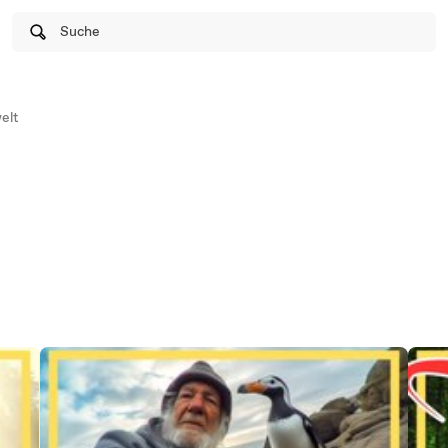
Suche
elt