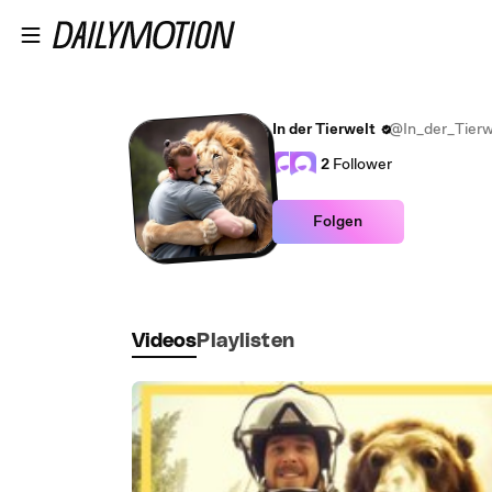
Zum Hauptinhalt springen
In der Tierwelt
@In_der_Tierw
2
Follower
Folgen
Videos
Playlisten