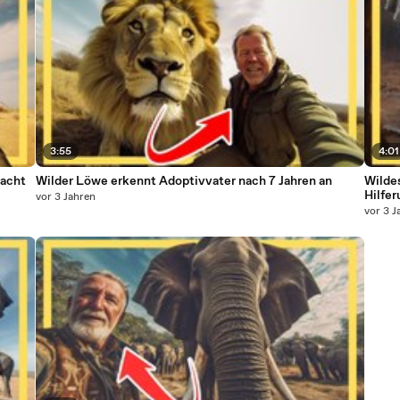
3:55
4:01
 acht
Wilder Löwe erkennt Adoptivvater nach 7 Jahren an
Wilde
Hilfer
vor 3 Jahren
vor 3 J