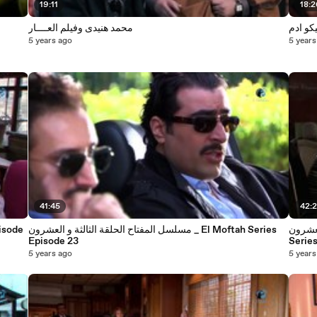
19:11
18:
محمد هنيدى وفيلم العــــار
5 years ago
5 years
41:45
42:
El Moft
مسلسل المفتاح الحلقة الثالثة و العشرون _ El Moftah Series
Episode 23
Serie
5 years ago
5 years