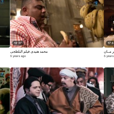
12:37
17:5
محمد هنيدى فيلم البلطجى
5 years ago
5 years