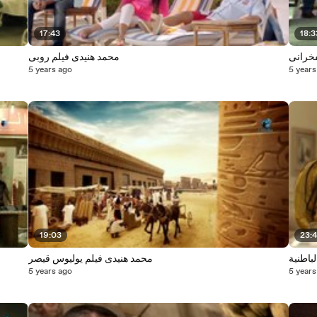
17:43
18:3
فخرانى
محمد هنيدى فيلم روبى
5 years ago
5 years
19:03
23:
محمد هنيدى فيلم يوليوس قيصر
5 years ago
5 years