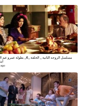
15
مسلسل الزوجه الثانية _ الحلقة _6_ بطولة عم
أيت
 ago