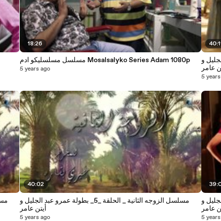
18:26
40:1
رو عبد الجليل و
مسلسل مسلسليكو ادم Mosalsalyko Series Adam 1080p
ن عامر
5 years ago
5 years
40:02
39:
رو عبد الجليل و
مسلسل الزوجه الثانية _ الحلقة _5_ بطولة عمرو عبد الجليل و
ن عامر
أيتن عامر
5 years ago
5 years