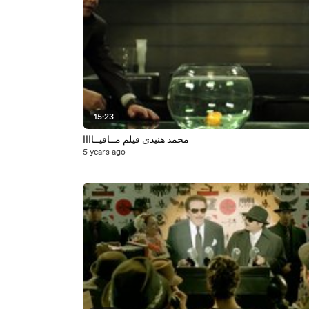
15:23
محمد هنيدى فيلم مــافيــاااا
5 years ago