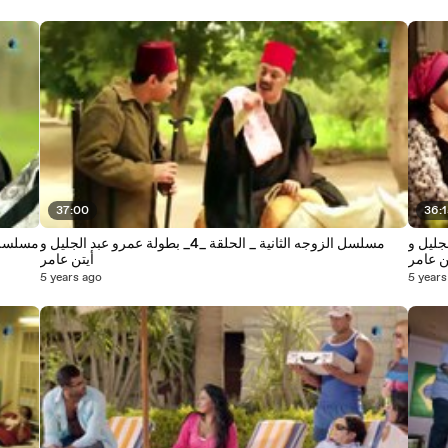
37:00
36:
رو عبد الجليل و
مسلسل الزوجه الثانية _ الحلقة _4_ بطولة عمرو عبد الجليل و
ن عامر
أيتن عامر
5 years ago
5 years