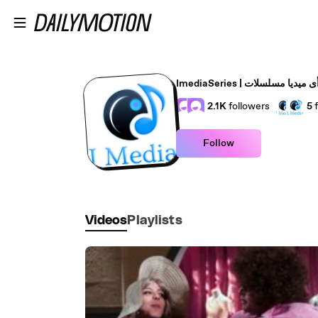
Skip to main content
ImediaSerie | أى ميديا مسلسلات
2.1K
followers
5
Follow
Videos
Playlists