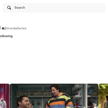
Search
@ImediaSeries
s
following