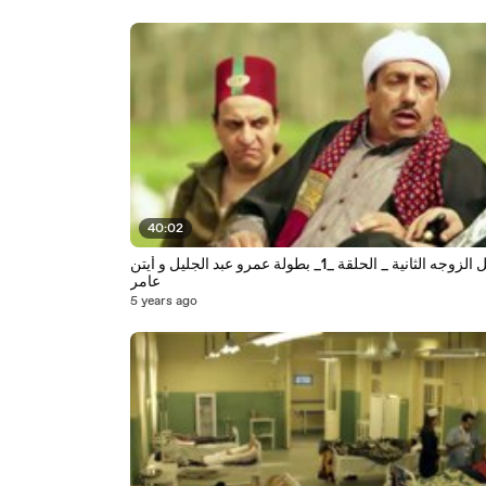
40:02
مسلسل الزوجه الثانية _ الحلقة _1_ بطولة عمرو عبد الجليل و أيتن
عامر
5 years ago