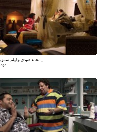
7
محمد هنيدى وفيلم ســوبر مــان_
 ago