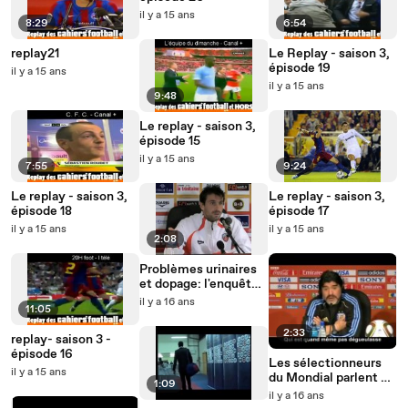
il y a 15 ans
8:29
6:54
replay21
Le Replay - saison 3,
épisode 19
il y a 15 ans
il y a 15 ans
9:48
Le replay - saison 3,
épisode 15
il y a 15 ans
7:55
9:24
Le replay - saison 3,
Le replay - saison 3,
épisode 18
épisode 17
il y a 15 ans
il y a 15 ans
2:08
Problèmes urinaires
et dopage: l'enquête
interdite
il y a 16 ans
11:05
2:33
replay- saison 3 -
épisode 16
Les sélectionneurs
il y a 15 ans
du Mondial parlent de
1:09
Raymond Domenech
il y a 16 ans