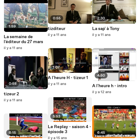
0:55
2:30
1:59
tizditeur
La sap' à Tony
il y a 11 ans
il y a 11 ans
La semaine de
l'éditeur du 27 mars
il y a 11 ans
1:07
4:50
A l'heure H - tizeur 1
0:58
il y a 11 ans
A l'heure h - intro
il y a 12 ans
tizeur 2
il y a 11 ans
5:53
Le Replay - saison 4 -
épisode 3
6:15
6:45
il y a 15 ans