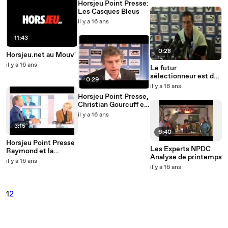
Horsjeu Point Presse:
Les Casques Bleus
il y a 16 ans
11:43
0:28
Horsjeu.net au Mouv'
il y a 16 ans
Le futur
sélectionneur est de
0:29
droite
il y a 16 ans
Horsjeu Point Presse,
Christian Gourcuff et
Zahia...
il y a 16 ans
3:15
6:40
Horsjeu Point Presse
Les Experts NPDC
Raymond et la
Analyse de printemps
préparation mentale
il y a 16 ans
il y a 16 ans
1
2