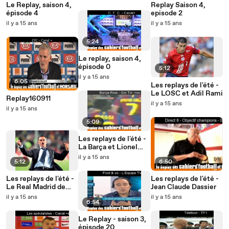
Le Replay, saison 4,
Replay Saison 4,
épisode 4
episode 2
il y a 15 ans
il y a 15 ans
5:24
Le replay, saison 4,
épisode 0
5:12
il y a 15 ans
6:05
Les replays de l'été -
Le LOSC et Adil Rami
Replay160911
il y a 15 ans
il y a 15 ans
5:09
Les replays de l'été -
La Barça et Lionel
Messi
il y a 15 ans
5:12
6:50
Les replays de l'été -
Les replays de l'été -
Le Real Madrid de
Jean Claude Dassier
Jose Mourinho
il y a 15 ans
il y a 15 ans
6:54
Le Replay - saison 3,
épisode 20