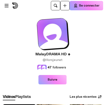
Passer au contenu principal
Se connecter
MalayDRAMA HD
@Horsjeunet
47
followers
Suivre
Les plus récentes
Vidéos
Playlists