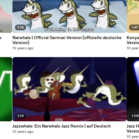
1:14
1:47
e
Narwhals | Official German Version (offizielle deutsche
Kenya 
Version)
Versi
10 years ago
10 year
1:14
1:08
Jazzwhals: Ein Narwhals Jazz Remix | auf Deutsch
Jazz H
Versi
10 years ago
10 year