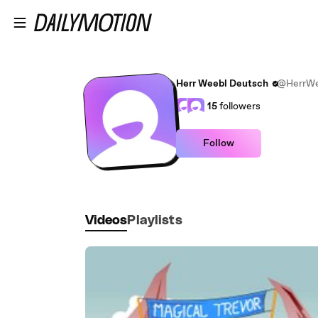
Skip to main content
Herr Weebl Deutsch
@HerrWe
15
followers
Follow
Videos
Playlists