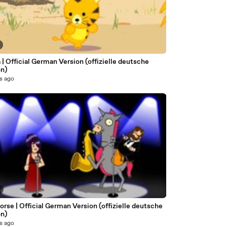
| Official German Version (offizielle deutsche
on)
s ago
orse | Official German Version (offizielle deutsche
on)
s ago