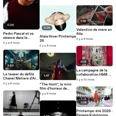
Glacier, Hunter
Watch Party
Schafer et Carey
Mulligan
1:12
0:24
0:35
Valentino de mère en
Pedro Pascal et sa
fille
Alaïa Hiver Printemps
séance dans le
il y a 9 mois
26
photomaton de
il y a 4 mois
Chanel
il y a 9 mois
0:15
2:50
La campagne de la
Le teaser du défilé
collaboration H&M et
1:47
Chanel Métiers d'Art
Glenn Martens
il y a 10 mois
2026 à New York par
il y a 8 mois
“The Hunt”, le mini
Michel Gondry
film d'horreur de
Nadia Lee Cohen pour
il y a 9 mois
Gentle Monster
1:08
Printemps-été 2026 :
Pelagia Kolotouros