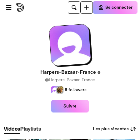
Passer au contenu principal
Se connecter
Harpers-Bazaar-France
@Harpers-Bazaar-France
8
followers
Suivre
Les plus récentes
Vidéos
Playlists