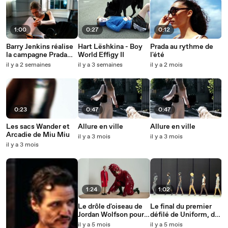
1:00
0:27
0:12
Barry Jenkins réalise
Hart Lëshkina - Boy
Prada au rythme de
la campagne Prada
World Effigy II
l'été
avec Hunter Schafer
il y a 2 semaines
il y a 3 semaines
il y a 2 mois
0:23
0:47
0:47
Les sacs Wander et
Allure en ville
Allure en ville
Arcadie de Miu Miu
il y a 3 mois
il y a 3 mois
il y a 3 mois
1:24
1:02
Le drôle d'oiseau de
Le final du premier
Jordan Wolfson pour
défilé de Uniform, de
Prada, avec John
Betsy Johnson, à la
il y a 5 mois
il y a 5 mois