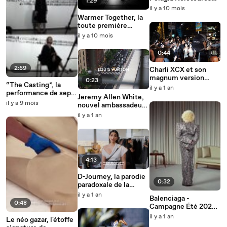
1:29
entraîne Lacoste au
il y a 10 mois
cœur du tennis
Warmer Together, la
toute première
campagne réunissant
il y a 10 mois
Al Pacino et Robert
De Niro pour Moncler
0:44
2:59
Charli XCX et son
magnum version
0:23
“The Casting”, la
Kate Moss à Cannes
il y a 1 an
performance de sept
Jeremy Allen White,
heures de Nicklas
il y a 9 mois
nouvel ambassadeur
Skovgaard et Britt
de Louis Vuitton
il y a 1 an
Liberg
4:13
D-Journey, la parodie
0:32
paradoxale de la
campagne Dior
il y a 1 an
Balenciaga -
0:48
Campagne Été 2025
par Nadia Lee Cohen
il y a 1 an
Le néo gazar, l'étoffe