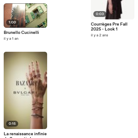
0:03
1:00
Courrèges Pre Fall
2025 - Look 1
Brunello Cucinelli
il y a 2 ans
il y a 1 an
0:15
La renaissance infinie