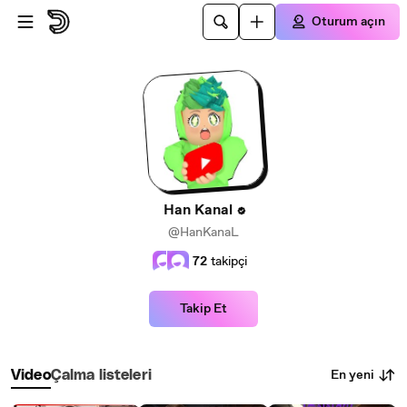
Ana içeriğe atla
Oturum açın
Han Kanal
@HanKanaL
72
takipçi
Takip Et
En yeni
Video
Çalma listeleri