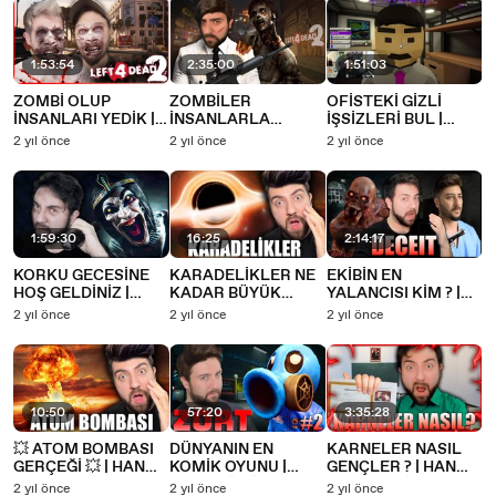
1:53:54
2:35:00
1:51:03
ZOMBİ OLUP
ZOMBİLER
OFİSTEKİ GİZLİ
İNSANLARI YEDİK |
İNSANLARLA
İŞSİZLERİ BUL |
LEFT 4 DEAD 2 | HAN
SAVAŞIYOR | LEFT 4
DALE AND DAWSON
2 yıl önce
2 yıl önce
2 yıl önce
KANAL EKİP
DEAD 2 | HAN
| HAN KANAL EKİP
KANAL EKİP
1:59:30
16:25
2:14:17
KORKU GECESİNE
KARADELİKLER NE
EKİBİN EN
HOŞ GELDİNİZ |
KADAR BÜYÜK
YALANCISI KİM ? |
AMENTİ | HAN
OLABİLİR ? | HAN
DECEIT TÜRKÇE |
2 yıl önce
2 yıl önce
2 yıl önce
KANAL EKİP
KANAL EKİP
HAN KANAL EKİP
İZLİYOR
10:50
57:20
3:35:28
💥 ATOM BOMBASI
DÜNYANIN EN
KARNELER NASIL
GERÇEĞİ 💥 | HAN
KOMİK OYUNU |
GENÇLER ? | HAN
KANAL EKİP
ZORT BÖLÜM 2
KANAL EKİP
2 yıl önce
2 yıl önce
2 yıl önce