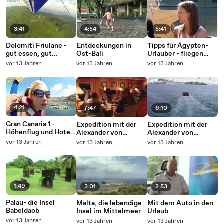
3:41
4:54
5:41
Dolomiti Friulane -
Entdeckungen in
Tipps für Ägypten-
gut essen, gut
Ost-Bali
Urlauber - fliegen
trinken und gut
oder stornieren? Teil
vor 13 Jahren
vor 13 Jahren
vor 13 Jahren
abheben
2
4:21
7:47
6:10
Gran Canaria 1 -
Expedition mit der
Expedition mit der
Höhenflug und Hotel-
Alexander von
Alexander von
Tipp
Humboldt in die
Humboldt in die
vor 13 Jahren
vor 13 Jahren
vor 13 Jahren
Antarktis 2
Antarktis
1:49
3:01
2:53
Palau- die Insel
Malta, die lebendige
Mit dem Auto in den
Babeldaob
Insel im Mittelmeer
Urlaub
vor 13 Jahren
vor 13 Jahren
vor 13 Jahren