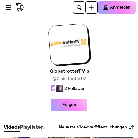
Zum Hauptinhalt springen
Anmelden
GlobetrotterTV
@GlobetrotterTV
2
Follower
Folgen
Neueste Videoveröffentlichungen
Videos
Playlisten