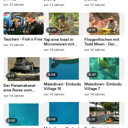
vor 13 Jahren
vor 13 Jahren
vor 13 Jahren
3:19
6:20
4:10
Tauchen - Fish´n Fins
Yap eine Insel in
Fliegenfischen mit
Micronesien mit
Todd Moen - Der
vor 13 Jahren
Kultur und
goldene
vor 14 Jahren
vor 14 Jahren
Traditionen
Schwertfisch Teil 2/2
5:05
6:47
9:17
Malediven- Embudu
Malediven- Embudu
Der Panamakanal-
Village 15
Village 7
eine Reise vom
Atlantik zum Pazifik
vor 14 Jahren
vor 14 Jahren
vor 14 Jahren
5:05
5:31
5:05