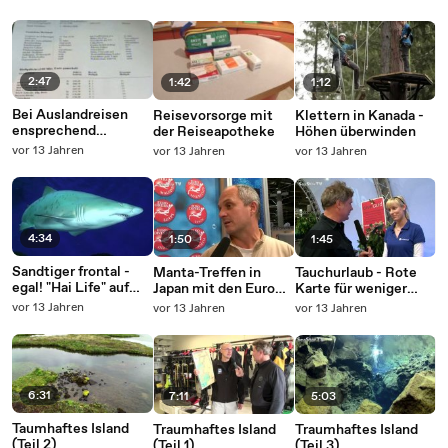
2:47
1:42
1:12
Bei Auslandreisen
Reisevorsorge mit
Klettern in Kanada -
ensprechend
der Reiseapotheke
Höhen überwinden
versichern
vor 13 Jahren
vor 13 Jahren
vor 13 Jahren
4:34
1:50
1:45
Sandtiger frontal -
Manta-Treffen in
Tauchurlaub - Rote
egal! "Hai Life" auf
Japan mit den Euro
Karte für weniger
Mallorca
Divers
Reiserisiko
vor 13 Jahren
vor 13 Jahren
vor 13 Jahren
6:31
7:11
5:03
Taumhaftes Island
Traumhaftes Island
Traumhaftes Island
(Teil 2)
(Teil 1)
(Teil 3)