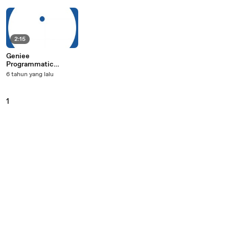
2:15
Geniee
Programmatic
Advertising Solution
6 tahun yang lalu
1