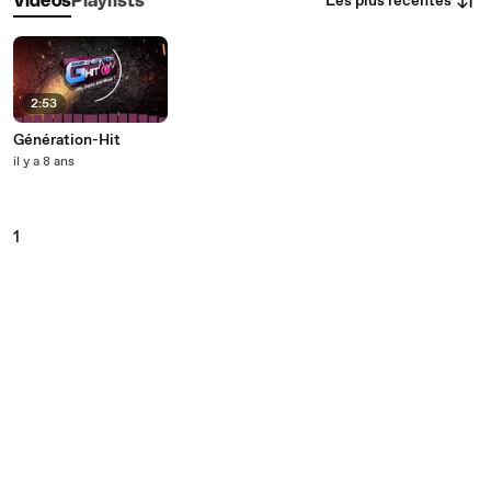
Les plus récentes
Vidéos
Playlists
2:53
Génération-Hit
il y a 8 ans
1