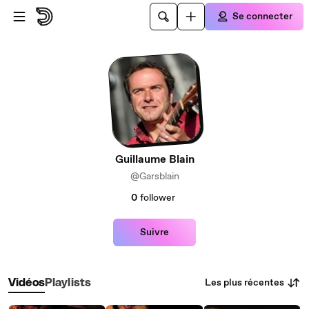
Passer au contenu principal
Se connecter
Guillaume Blain
@Garsblain
0
follower
Suivre
Les plus récentes
Vidéos
Playlists