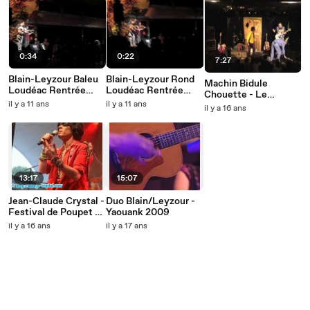
0:34
0:22
7:27
Blain-Leyzour Baleu
Blain-Leyzour Rond
Machin Bidule
Loudéac Rentrée
Loudéac Rentrée
Chouette - Le
nantaise 2008
nantaise 2008
il y a 11 ans
il y a 11 ans
Grenier Magique
il y a 16 ans
Couëron
Couëron
13:17
15:07
Jean-Claude Crystal -
Duo Blain/Leyzour -
Festival de Poupet -
Yaouank 2009
25/07/2009
il y a 16 ans
il y a 17 ans