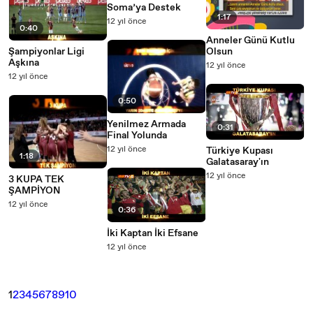
Soma’ya Destek
1:17
12 yıl önce
0:40
Anneler Günü Kutlu
Şampiyonlar Ligi
Olsun
Aşkına
12 yıl önce
12 yıl önce
0:50
Yenilmez Armada
0:31
Final Yolunda
12 yıl önce
Türkiye Kupası
1:18
Galatasaray'ın
12 yıl önce
3 KUPA TEK
ŞAMPİYON
12 yıl önce
0:36
İki Kaptan İki Efsane
12 yıl önce
1
2
3
4
5
6
7
8
9
10