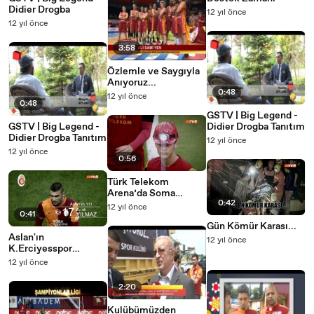
Didier Drogba
12 yıl önce
12 yıl önce
3:58
Özlemle ve Saygıyla
Anıyoruz...
0:48
12 yıl önce
0:48
GSTV | Big Legend -
GSTV | Big Legend -
Didier Drogba Tanıtım
Didier Drogba Tanıtım
12 yıl önce
12 yıl önce
0:56
Türk Telekom
Arena’da Soma
0:42
Anması
12 yıl önce
0:41
Gün Kömür Karası...
Aslan'ın
12 yıl önce
K.Erciyesspor
maçındaki ilk 11'i
12 yıl önce
2:20
Kulübümüzden