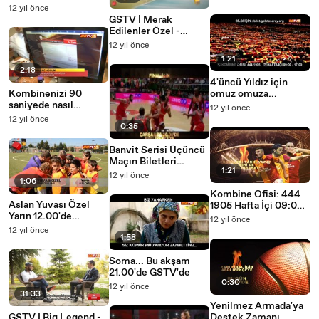
12 yıl önce
GSTV | Merak
Edilenler Özel -
Tanıtım
12 yıl önce
1:21
2:18
4'üncü Yıldız için
Kombinenizi 90
omuz omuza...
saniyede nasıl
12 yıl önce
yenilersiniz?
12 yıl önce
0:35
Banvit Serisi Üçüncü
Maçın Biletleri
1:21
Satışta
12 yıl önce
1:06
Kombine Ofisi: 444
Aslan Yuvası Özel
1905 Hafta İçi 09:00-
Yarın 12.00'de
17:00
12 yıl önce
GSTV'de
12 yıl önce
1:58
Soma... Bu akşam
21.00'de GSTV'de
0:30
12 yıl önce
31:33
Yenilmez Armada'ya
GSTV | Big Legend -
Destek Zamanı