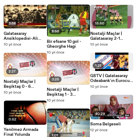
3:58
15:50
8:56
Galatasaray
Nostalji Maçlar |
Ansiklopedisi-Ali
Galatasaray 2-1
Bir efsane 10 gol -
Sami Yen
Athletic Bilbao 30-
10 yıl önce
10 yıl önce
Gheorghe Hagi
09-1998
10 yıl önce
1:21
2:27
GSTV | Galatasaray
3:25
Odeabank'ın Eurocup
Nostalji Maçlar |
Zaferi Klibi
Beşiktaş 0 - 6
10 yıl önce
Nostalji Maçlar |
Galatasaray 18-07-
10 yıl önce
Beşiktaş 1 - 3
1997
Galatasaray 05-12-
10 yıl önce
1992
40:29
0:52
Soma Belgeseli
Yenilmez Armada
12 yıl önce
Final Yolunda
1:01