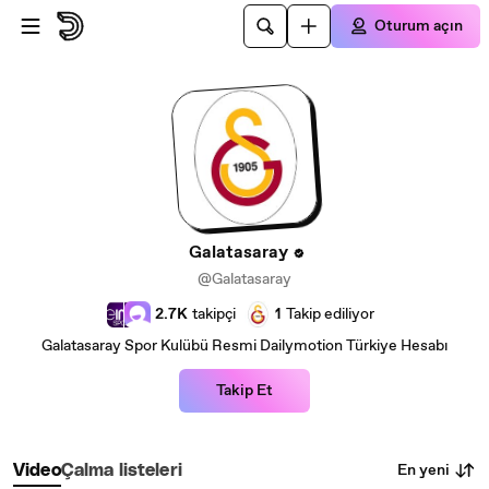
Ana içeriğe atla
Oturum açın
Galatasaray
@Galatasaray
2.7K
takipçi
1
Takip ediliyor
Galatasaray Spor Kulübü Resmi Dailymotion Türkiye Hesabı
Takip Et
En yeni
Video
Çalma listeleri