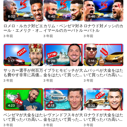
8:02
6:42
5:46
ロメロ・ルカク対ピエ
カリム・ベンゼマ対ネ
ロナウド対メッシのカ
ール・エメリク・オー
イマールのカーバトル
ーバトル
バメヤンのカーバトル
3 年前
3 年前
3 年前
5:17
6:28
5:16
サッカー選手が何百万
イブラヒモビッチが大
ムバッペが大金をはた
も費やす非常に高価な
金をはたいて買ったバ
いて買ったバカ高いも
車
カ高いもの
の
3 年前
3 年前
3 年前
4:23
4:13
5:32
ベンゼマが大金をはた
レヴァンドフスキが大
ロナウドが大金をはた
いて買ったバカ高いも
金をはたいて買ったバ
いて買ったバカ高いも
の
カ高いもの
の
3 年前
3 年前
3 年前