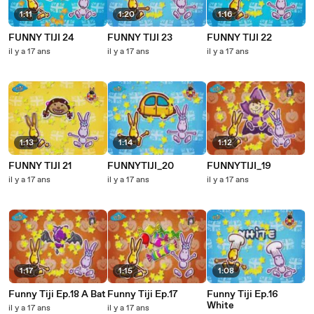
1:11
1:20
1:16
FUNNY TIJI 24
FUNNY TIJI 23
FUNNY TIJI 22
il y a 17 ans
il y a 17 ans
il y a 17 ans
1:13
1:14
1:12
FUNNY TIJI 21
FUNNYTIJI_20
FUNNYTIJI_19
il y a 17 ans
il y a 17 ans
il y a 17 ans
1:17
1:15
1:08
Funny Tiji Ep.18 A Bat
Funny Tiji Ep.17
Funny Tiji Ep.16
White
il y a 17 ans
il y a 17 ans