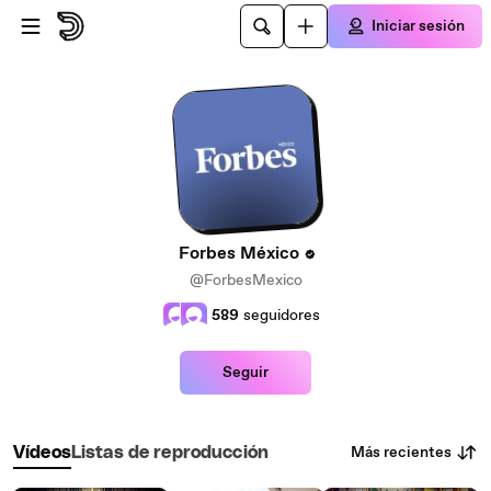
Saltar al contenido principal
Iniciar sesión
Forbes México
@ForbesMexico
589
seguidores
Seguir
Más recientes
Vídeos
Listas de reproducción