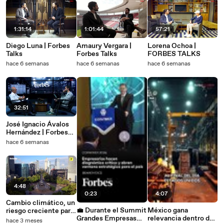
1:31:14
1:01:44
57:21
Diego Luna | Forbes
Amaury Vergara |
Lorena Ochoa |
Talks
Forbes Talks
FORBES TALKS
hace 6 semanas
hace 6 semanas
hace 6 semanas
32:51
José Ignacio Ávalos
Hernández | Forbes
Talks
hace 6 semanas
4:48
0:23
4:07
Cambio climático, un
💼 Durante el Summit
México gana
riesgo creciente para
Grandes Empresas
relevancia dentro del
las empresas
hace 3 meses