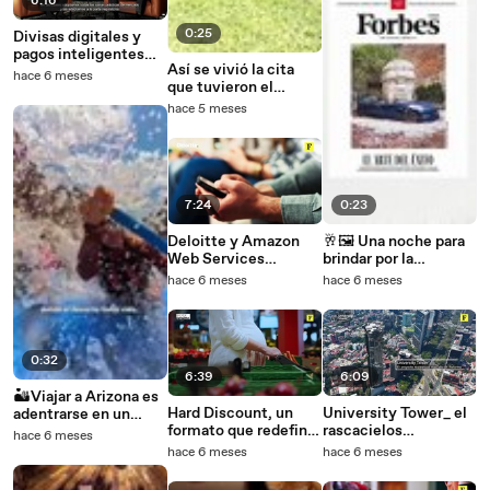
6:16
celebrar la
creatividad
0:25
Divisas digitales y
latinoamericana, las
pagos inteligentes
conexiones sociales
Así se vivió la cita
¿cómo HSBC está
rodeada de artistas,
hace 6 meses
que tuvieron el
redefiniendo las
coleccionistas y
automovilismo de
finanzas globales_
hace 5 meses
alto rendimiento y la
ingeniería de
precisión para el
Toyota GR Track Day
en el Centro
7:24
0:23
Dinámico Pegaso.
Deloitte y Amazon
🥂🖼️ Una noche para
Web Services
brindar por la
aceleran la evolución
creatividad.Durante
hace 6 meses
hace 6 meses
digital en México
el lanzamiento de
Forbes México Arts,
St
0:32
6:39
6:09
🏜️Viajar a Arizona es
Hard Discount, un
University Tower_ el
adentrarse en un
formato que redefine
rascacielos
territorio donde la
hace 6 meses
el consumo en
residencial que
vastedad de sus
hace 6 meses
hace 6 meses
Latinoamérica
redefine el estilo de
tierras y la energía de
vida en Reforma
sus ciudades invitan a