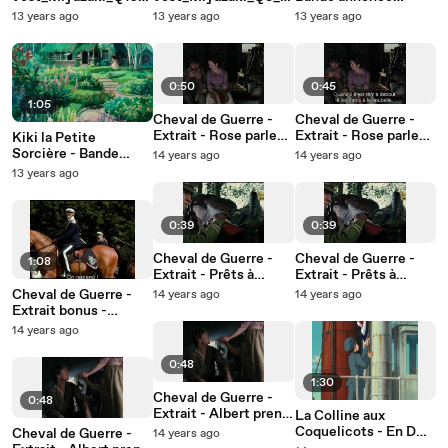
264_1080p_25_web_1
264_1080p_25_web_
officielle - VF
13 years ago
13 years ago
13 years ago
22
37
0:50
0:45
1:05
Cheval de Guerre -
Cheval de Guerre -
Extrait - Rose parle
Extrait - Rose parle
Kiki la Petite
du service militaire
du service militaire
Sorcière - Bande
14 years ago
14 years ago
de Ted VF
de Ted VOSTF
Annonce Blu-ray /
13 years ago
DVD
0:39
0:39
Cheval de Guerre -
Cheval de Guerre -
1:08
Extrait - Prêts à
Extrait - Prêts à
charger VF
charger VOSTF
Cheval de Guerre -
14 years ago
14 years ago
Extrait bonus -
Encourager la
14 years ago
compétition
0:48
1:30
Cheval de Guerre -
0:48
Extrait - Albert prend
La Colline aux
le fanion VOSTF
Coquelicots - En DVD
Cheval de Guerre -
14 years ago