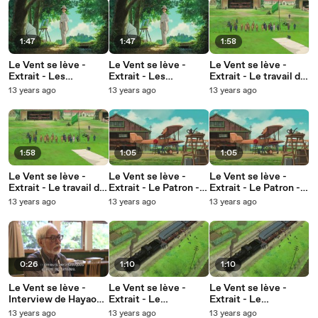
1:47
1:47
1:58
Le Vent se lève -
Le Vent se lève -
Le Vent se lève -
Extrait - Les
Extrait - Les
Extrait - Le travail de
retrouvailles - VF
retrouvailles -
Jiro - VOSTFR
13 years ago
13 years ago
13 years ago
VOSTFR
1:58
1:05
1:05
Le Vent se lève -
Le Vent se lève -
Le Vent se lève -
Extrait - Le travail de
Extrait - Le Patron -
Extrait - Le Patron -
Jiro - VF
VOSTFR
VF
13 years ago
13 years ago
13 years ago
0:26
1:10
1:10
Le Vent se lève -
Le Vent se lève -
Le Vent se lève -
Interview de Hayao
Extrait - Le
Extrait - Le
Miyazaki
tremblement de terre
tremblement de terre
13 years ago
13 years ago
13 years ago