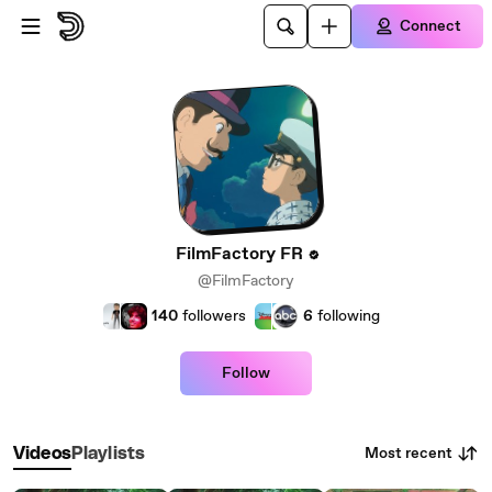
Skip to main content
Connect
FilmFactory FR
@FilmFactory
140
followers
6
following
Follow
Most recent
Videos
Playlists