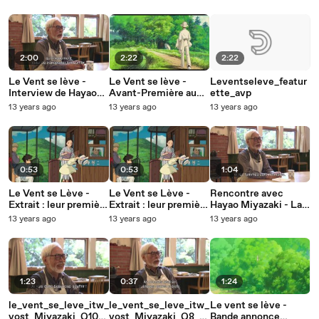
- VOSTFR - Au
- VF - Au cinéma le
cinéma le 22 janvier
22 janvier
2:00
2:22
2:22
Le Vent se lève -
Le Vent se lève -
Leventseleve_featur
Interview de Hayao
Avant-Première au
ette_avp
Miyazaki
Grand Rex - Au
13 years ago
13 years ago
13 years ago
cinéma le 22 janvier
0:53
0:53
1:04
Le Vent se Lève -
Le Vent se Lève -
Rencontre avec
Extrait : leur première
Extrait : leur première
Hayao Miyazaki - La
rencontre - VOST
rencontre - VF
naisssance du projet
13 years ago
13 years ago
13 years ago
du film "Le vent se
lève"
1:23
0:37
1:24
le_vent_se_leve_itw_
le_vent_se_leve_itw_
Le vent se lève -
vost_Miyazaki_Q10_h
vost_Miyazaki_Q8_h
Bande annonce