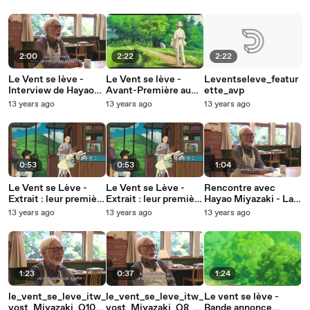
- VOSTFR - Au
- VF - Au cinéma le
cinéma le 22 janvier
22 janvier
2:00
2:22
2:22
Le Vent se lève -
Le Vent se lève -
Leventseleve_featur
Interview de Hayao
Avant-Première au
ette_avp
Miyazaki
Grand Rex - Au
13 years ago
13 years ago
13 years ago
cinéma le 22 janvier
0:53
0:53
1:04
Le Vent se Lève -
Le Vent se Lève -
Rencontre avec
Extrait : leur première
Extrait : leur première
Hayao Miyazaki - La
rencontre - VOST
rencontre - VF
naisssance du projet
13 years ago
13 years ago
13 years ago
du film "Le vent se
lève"
1:23
0:37
1:24
le_vent_se_leve_itw_
le_vent_se_leve_itw_
Le vent se lève -
vost_Miyazaki_Q10_h
vost_Miyazaki_Q8_h
Bande annonce