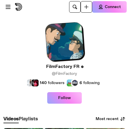
Skip to main content
Connect
FilmFactory FR
@FilmFactory
140
followers
6
following
Follow
Most recent
Videos
Playlists