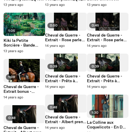
264_1080p_25_web_1
264_1080p_25_web_
officielle - VF
13 years ago
13 years ago
13 years ago
22
37
0:50
0:45
1:05
Cheval de Guerre -
Cheval de Guerre -
Extrait - Rose parle
Extrait - Rose parle
Kiki la Petite
du service militaire
du service militaire
Sorcière - Bande
14 years ago
14 years ago
de Ted VF
de Ted VOSTF
Annonce Blu-ray /
13 years ago
DVD
0:39
0:39
Cheval de Guerre -
Cheval de Guerre -
1:08
Extrait - Prêts à
Extrait - Prêts à
charger VF
charger VOSTF
Cheval de Guerre -
14 years ago
14 years ago
Extrait bonus -
Encourager la
14 years ago
compétition
0:48
1:30
Cheval de Guerre -
0:48
Extrait - Albert prend
La Colline aux
le fanion VOSTF
Coquelicots - En DVD
Cheval de Guerre -
14 years ago