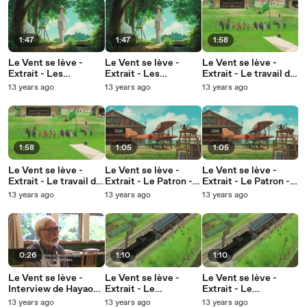
1:47
1:47
1:58
Le Vent se lève -
Le Vent se lève -
Le Vent se lève -
Extrait - Les
Extrait - Les
Extrait - Le travail de
retrouvailles - VF
retrouvailles -
Jiro - VOSTFR
13 years ago
13 years ago
13 years ago
VOSTFR
1:58
1:05
1:05
Le Vent se lève -
Le Vent se lève -
Le Vent se lève -
Extrait - Le travail de
Extrait - Le Patron -
Extrait - Le Patron -
Jiro - VF
VOSTFR
VF
13 years ago
13 years ago
13 years ago
0:26
1:10
1:10
Le Vent se lève -
Le Vent se lève -
Le Vent se lève -
Interview de Hayao
Extrait - Le
Extrait - Le
Miyazaki
tremblement de terre
tremblement de terre
13 years ago
13 years ago
13 years ago