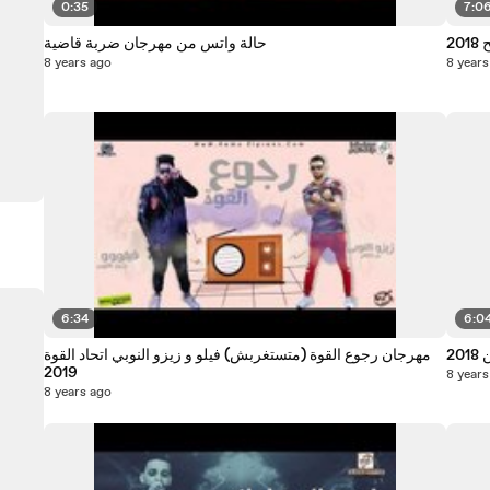
0:35
7:0
2
حالة واتس من مهرجان ضربة قاضية
8 years ago
8 years
6:34
6:0
2
مهرجان رجوع القوة (متستغربش) فيلو و زيزو النوبي اتحاد القوة
2019
8 years
8 years ago