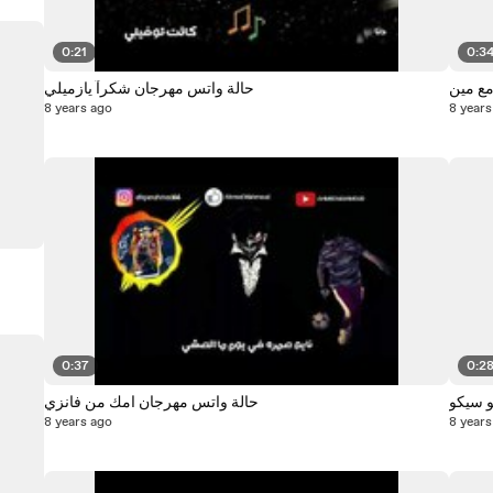
0:21
0:3
مع مين
حالة واتس مهرجان شكرآ يازميلي
8 years ago
8 years
0:37
0:2
 سيكو
حالة واتس مهرجان امك من فانزي
8 years ago
8 years