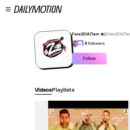
Skip to main content
Fare2ElA7lam
@Fare2ElA7la
8
followers
Follow
Videos
Playlists