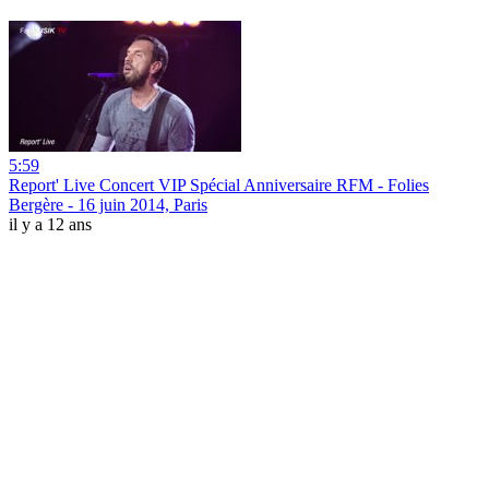
5:59
Report' Live Concert VIP Spécial Anniversaire RFM - Folies
Bergère - 16 juin 2014, Paris
il y a 12 ans