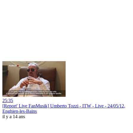
25:35
[Report' Live FanMusik] Umberto Tozzi - ITW - Live - 24/05/12,
Enghien-les-Bains
il y a 14 ans