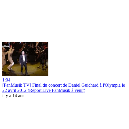
1:04
[FanMusik TV] Final du concert de Daniel Guichard à l'Olympia le
22 avril 2012 (Report'Live FanMusik à venir)
il y a 14 ans