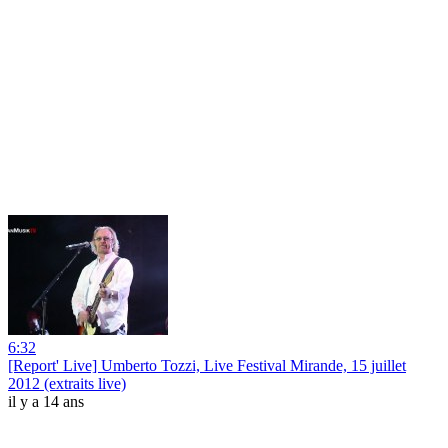
6:32
[Report' Live] Umberto Tozzi, Live Festival Mirande, 15 juillet
2012 (extraits live)
il y a 14 ans