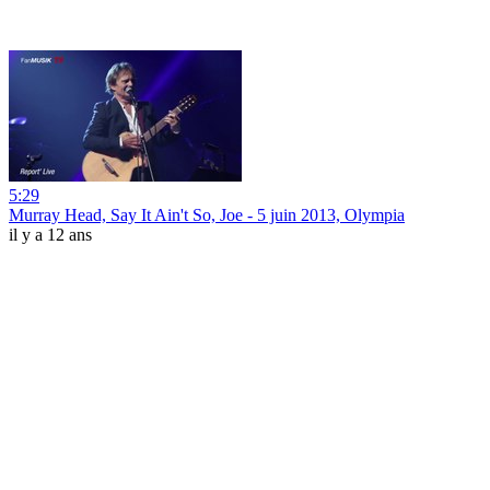
5:29
Murray Head, Say It Ain't So, Joe - 5 juin 2013, Olympia
il y a 12 ans