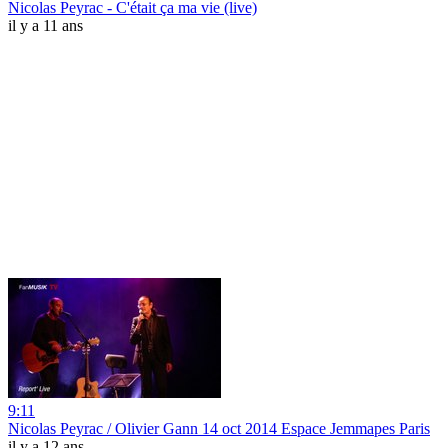
Nicolas Peyrac - C'était ça ma vie (live)
il y a 11 ans
9:11
Nicolas Peyrac / Olivier Gann 14 oct 2014 Espace Jemmapes Paris
il y a 12 ans