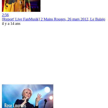
2:56
[Report' Live FanMusik] 2 Mains Rouges, 26 mars 2012, Le Balajo
il y a 14 ans