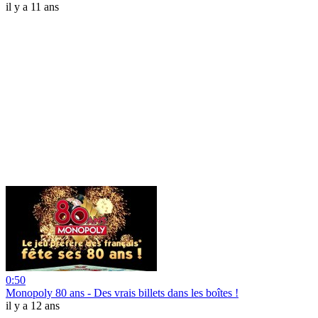
il y a 11 ans
0:50
Monopoly 80 ans - Des vrais billets dans les boîtes !
il y a 12 ans