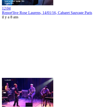
12:04
Report'live Rose Laurens, 14/01/16, Cabaret Sauvage Paris
il y a 8 ans