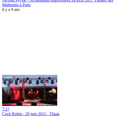
Nicolas Peyrac - Acoustiques improvisées 24 avril 2017 Théâtre des
Mathurins à Paris
il y a 9 ans
7:27
Cock Robin - 20 juin 2015 - Thiais