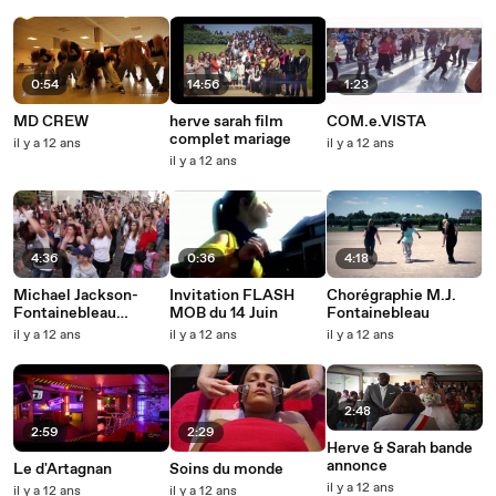
0:54
14:56
1:23
MD CREW
herve sarah film
COM.e.VISTA
complet mariage
il y a 12 ans
il y a 12 ans
il y a 12 ans
4:36
0:36
4:18
Michael Jackson-
Invitation FLASH
Chorégraphie M.J.
Fontainebleau
MOB du 14 Juin
Fontainebleau
Flashmob Happy
il y a 12 ans
il y a 12 ans
il y a 12 ans
2:48
2:59
2:29
Herve & Sarah bande
annonce
Le d'Artagnan
Soins du monde
il y a 12 ans
il y a 12 ans
il y a 12 ans