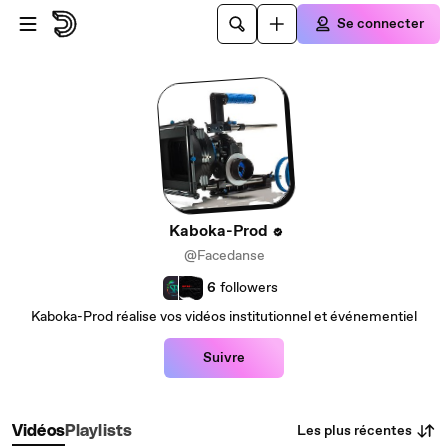
Passer au contenu principal
Se connecter
Kaboka-Prod
@Facedanse
6
followers
Kaboka-Prod réalise vos vidéos institutionnel et événementiel
Suivre
Les plus récentes
Vidéos
Playlists