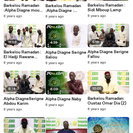
Barkelou Ramadan :
Barkelou Ramadan
Barkelou Ramadan
Sidi Mboup Lamp
:Alpha Diagne mou
:Alpha Diagne :
Serigne Saliou
Seydouna Mohamed
8 years ago
8 years ago
8 years ago
PSL
5:18
11:59
4:39
Alpha Diagne Serigne
Barkelou Ramadan :
Alpha Diagne Serigne
Fallou
El Hadji Rawane
Saliou
Diagne 2
8 years ago
8 years ago
8 years ago
10:01
6:14
6:09
Barkelou Ramadan:
Alpha DiagneSerigne
Alpha Diagne Naby
Oustaz Omar Dia (2)
Abdou Karim
8 years ago
8 years ago
8 years ago