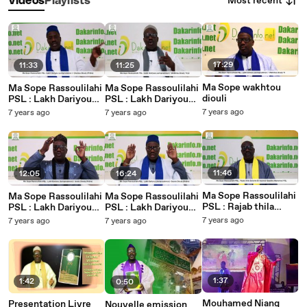
Most recent
Videos
Playlists
17:29
11:33
11:25
Ma Sope wakhtou
Ma Sope Rassoulilahi
Ma Sope Rassoulilahi
diouli
PSL : Lakh Dariyou
PSL : Lakh Dariyou
(Jurisprudence )-
(Jurisprudence )-
7 years ago
7 years ago
7 years ago
Chartou Diouly
Wakhtou Diouly Yi (2)
(Priére)
11:46
12:05
16:24
Ma Sope Rassoulilahi
Ma Sope Rassoulilahi
Ma Sope Rassoulilahi
PSL : Rajab thila
PSL : Lakh Dariyou
PSL : Lakh Dariyou
Borome Bi recevoir
(Jurisprudence )-
(Jurisprudence )-
7 years ago
7 years ago
7 years ago
Seydina Mohamed
farata Diouly (Priére)
Souna Diouly (Priére)
PSL
1:37
1:42
0:50
Mouhamed Niang
Presentation Livre
Nouvelle emission