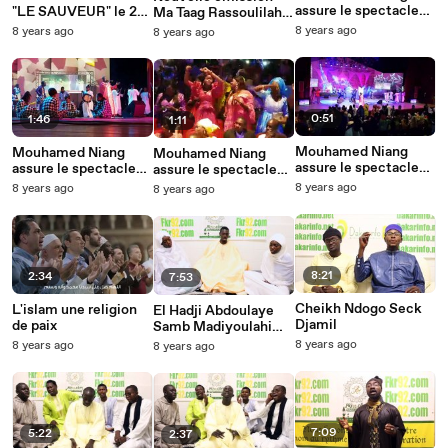
assure le spectacle
"LE SAUVEUR" le 20
Ma Taag Rassoulilahi
au grand theatre
Janvier à la Medina
PSL avec Mohamed
8 years ago
8 years ago
8 years ago
(Partie 4)
rue 6 angle 19
Abdallah Thiam Pdt
Fondation Keur
Rassoul
0:51
1:46
1:11
Mouhamed Niang
Mouhamed Niang
Mouhamed Niang
assure le spectacle
assure le spectacle
assure le spectacle
au grand theatre
au grand theatre
au grand theatre
8 years ago
8 years ago
8 years ago
(Partie 1)
(Partie 3)
(Partie 2)
8:21
2:34
7:53
Cheikh Ndogo Seck
L'islam une religion
El Hadji Abdoulaye
Djamil
de paix
Samb Madiyoulahi
Yonent Fegnena
8 years ago
8 years ago
8 years ago
7:09
5:22
2:37