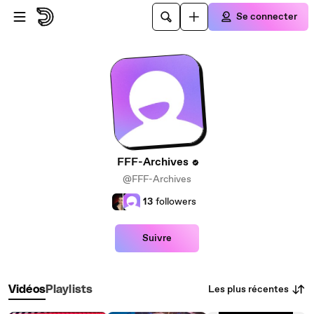
Passer au contenu principal
Se connecter
FFF-Archives
@FFF-Archives
13
followers
Suivre
Les plus récentes
Vidéos
Playlists