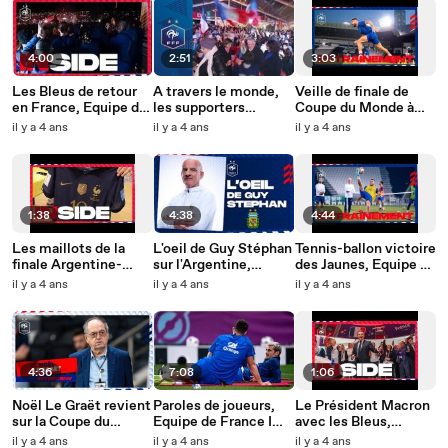
4:00
2:51
3:03
Les Bleus de retour
A travers le monde,
Veille de finale de
en France, Equipe de
les supporters
Coupe du Monde à
France I FFF 2022
français au rendez-
Doha, Equipe de
il y a 4 ans
il y a 4 ans
il y a 4 ans
vous I FFF 2022
France I FFF 2022
1:38
4:38
4:44
Les maillots de la
L'oeil de Guy Stéphan
Tennis-ballon victoire
finale Argentine-
sur l'Argentine,
des Jaunes, Equipe de
France, Equipe de
Equipe de France I
France I FFF 2022
il y a 4 ans
il y a 4 ans
il y a 4 ans
France I FFF 2022
FFF 2022
4:36
7:08
1:06
Noël Le Graët revient
Paroles de joueurs,
Le Président Macron
sur la Coupe du
Equipe de France I
avec les Bleus,
Monde des Bleus I
FFF 2022
Equipe de France I
il y a 4 ans
il y a 4 ans
il y a 4 ans