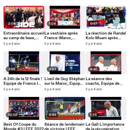
FFF 2022
FFF 2022
2:04
1:04
0:57
Extraordinaire accueil
Le vestiaire après
La réaction de Randal
au camp de base,
France-Maroc,
Kolo Muani après
Equipe de France I
Equipe de France I
France - Maroc I FFF
il y a 4 ans
il y a 4 ans
il y a 4 ans
FFF 2022
FFF 2022
2022
3:55
3:23
4:40
A 24h de la 12 finale !
L'oeil de Guy Stéphan
La séance des
Equipe de France I
sur le Maroc, Equipe
coachs, Equipe de
FFF 2022
de France I FFF 2022
France I FFF 2022
il y a 4 ans
il y a 4 ans
il y a 4 ans
10:02
2:43
1:54
Best Of Coupe du
Séance de lendemain
Le Gall L'importance
Monde #3 I FFF 2022
de victoire I FFF
de la récupération,