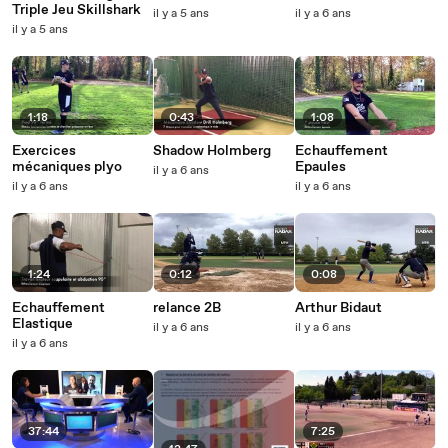
Triple Jeu Skillshark
il y a 5 ans
il y a 6 ans
il y a 5 ans
1:18
0:43
1:08
Exercices
Shadow Holmberg
Echauffement
mécaniques plyo
Epaules
il y a 6 ans
il y a 6 ans
il y a 6 ans
1:24
0:12
0:08
Echauffement
relance 2B
Arthur Bidaut
Elastique
il y a 6 ans
il y a 6 ans
il y a 6 ans
37:44
7:25