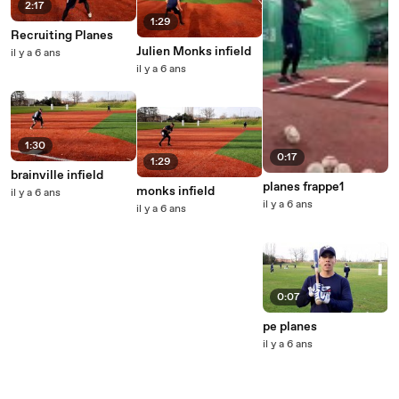
2:17
1:29
Recruiting Planes
Julien Monks infield
il y a 6 ans
il y a 6 ans
1:30
0:17
1:29
brainville infield
planes frappe1
monks infield
il y a 6 ans
il y a 6 ans
il y a 6 ans
0:07
pe planes
il y a 6 ans