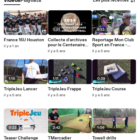
Les plus récentes
Vidéos
Playlists
0:40
0:51
6:12
France 15U Houston
Collecte d'archives
Reportage Mon Club
pour le Centenaire
Sport en France -
il y a 1 an
FFBS
Boucaniers de La
il y a 5 ans
il y a 5 ans
Rochelle
1:15
1:11
0:39
TripleJeu Lancer
TripleJeu Frappe
TripleJeu Course
il y a 5 ans
il y a 5 ans
il y a 5 ans
0:22
2:42
1:06
Teaser Challenge
TMercadier
Towell drills