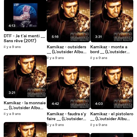
4:13
DTF - Je t'ai menti __
5:16
3:31
Sans rêve (2017)
Kamikaz - outsiders
Kamikaz - monte a
il y a 9 ans
__ (L'outsider Album
bord __ (L'outsider
2017)
Album 2017)
il y a 9 ans
il y a 9 ans
3:21
Kamikaz - la monnaie
4:42
4:03
__ (L'outsider Album
2017)
Kamikaz - faudra s'y
Kamikaz - el pistolero
il y a 9 ans
faire __ (L'outsider
__ (L'outsider Album
Album 2017)
2017)
il y a 9 ans
il y a 9 ans