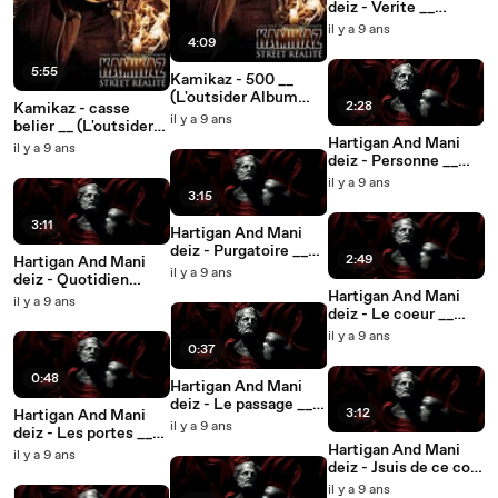
deiz - Verite __
Purgatoire (2017)
il y a 9 ans
4:09
5:55
Kamikaz - 500 __
(L'outsider Album
2:28
Kamikaz - casse
2017)
il y a 9 ans
belier __ (L'outsider
Hartigan And Mani
Album 2017)
il y a 9 ans
deiz - Personne __
Purgatoire (2017)
il y a 9 ans
3:15
3:11
Hartigan And Mani
deiz - Purgatoire __
2:49
Hartigan And Mani
Purgatoire (2017)
il y a 9 ans
deiz - Quotidien
Hartigan And Mani
(feat. H.A.M) __
il y a 9 ans
deiz - Le coeur __
Purgatoire (2017)
Purgatoire (2017)
il y a 9 ans
0:37
0:48
Hartigan And Mani
deiz - Le passage __
3:12
Hartigan And Mani
Purgatoire (2017)
il y a 9 ans
deiz - Les portes __
Hartigan And Mani
Purgatoire (2017)
il y a 9 ans
deiz - Jsuis de ce coin
__ Purgatoire (2017)
il y a 9 ans