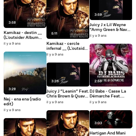
3:59
3:58
Juicy J x Lil Wayne
“Army Green & Navy
Kamikaz - destin __
5:11
Blue“ (WSHH
il y a 9 ans
(L'outsider Album
Exclusive - Official
2017)
Kamikaz - cercle
il y a 9 ans
Audi
infernal __ (L'outsider
Album 2017)
il y a 9 ans
3:26
2:59
3:28
Juicy J “Leanin“ Feat.
DJ Babs - Casse La
Chris Brown & Quavo
Démarche Feat.
Nej - ena ena (radio
(Prod. by Murda
KeBlack & Naza
il y a 9 ans
il y a 9 ans
edit)
Beatz) (WSHH Excl
il y a 9 ans
3:03
Hartigan And Mani