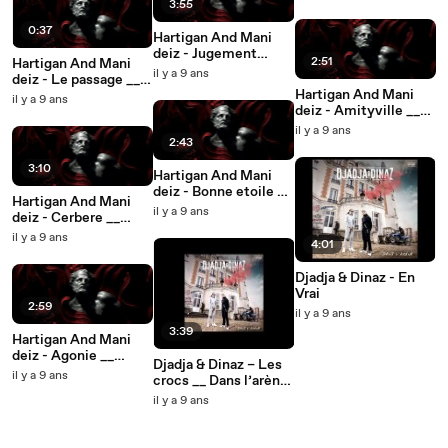
3:55
0:37
Hartigan And Mani
deiz - Jugement
2:51
Hartigan And Mani
dernier (feat. Furax
il y a 9 ans
deiz - Le passage __
Barbarossa) __
Hartigan And Mani
Purgatoire (2017) (1)
il y a 9 ans
Purgatoire
deiz - Amityville __
Purgatoire (2017)
il y a 9 ans
2:43
3:10
Hartigan And Mani
deiz - Bonne etoile __
Hartigan And Mani
Purgatoire (2017)
il y a 9 ans
deiz - Cerbere __
Purgatoire (2017)
il y a 9 ans
4:01
Djadja & Dinaz - En
Vrai
2:59
il y a 9 ans
3:39
Hartigan And Mani
deiz - Agonie __
Djadja & Dinaz – Les
Purgatoire (2017)
il y a 9 ans
crocs __ Dans l’arène
(2017)
il y a 9 ans