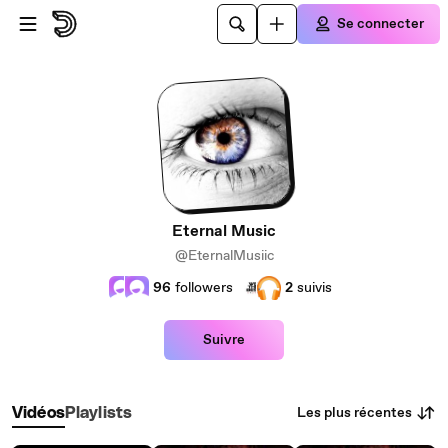
Passer au contenu principal
Se connecter
Eternal Music
@EternalMusiic
96
followers
2
suivis
Suivre
Les plus récentes
Vidéos
Playlists