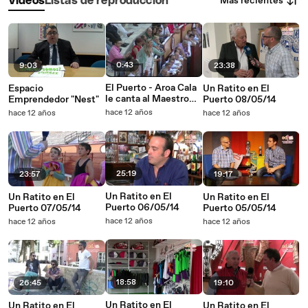
Más recientes
Vídeos
Listas de reproducción
0:43
9:03
23:38
El Puerto - Aroa Cala
Espacio
Un Ratito en El
le canta al Maestro
Emprendedor "Nest"
Puerto 08/05/14
Padilla
hace 12 años
hace 12 años
hace 12 años
25:19
23:57
19:17
Un Ratito en El
Un Ratito en El
Un Ratito en El
Puerto 06/05/14
Puerto 07/05/14
Puerto 05/05/14
hace 12 años
hace 12 años
hace 12 años
18:58
26:45
19:10
Un Ratito en El
Un Ratito en El
Un Ratito en El