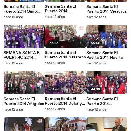
Semana Santa El
Semana Santa El
Semana Santa El
Puerto 2014
Puerto 2014 Santo
Puerto 2014 Veracruz
Resucitado
Entierro
hace 12 años
hace 12 años
hace 12 años
33:25
49:04
55:14
Semana Santa El
SEMANA SANTA EL
Semana Santa El
Puerto 2014 Nazareno
PUERTRO 2014
Puerto 2014 Huerto
HUMILDAD
hace 12 años
hace 12 años
hace 12 años
30:33
59:37
44:33
Semana Santa El
Semana Santa El
Semana Santa El
Puerto 2014 Dolor y
Puerto 2014 Afligidos
Puerto 2014
Sacrificio
Misericordia
hace 12 años
hace 12 años
hace 12 años