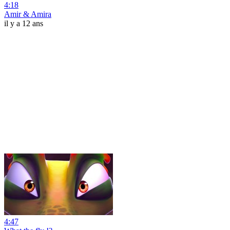
4:18
Amir & Amira
il y a 12 ans
4:47