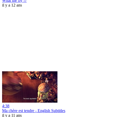
What the fly !?
il y a 12 ans
4:38
Ma chère est tendre - English Subtitles
il y a 11 ans