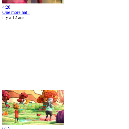
4:28
One more hat !
il y a 12 ans
6:15