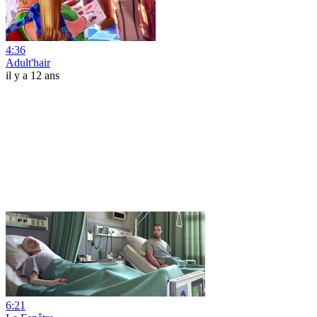
4:36
Adult'hair
il y a 12 ans
6:21