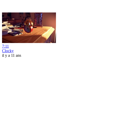
7:11
Clocky
il y a 11 ans