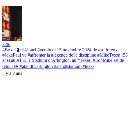
3:06
#Boxe 🥊✅#JourJ #vendredi 15 novembre 2024, le #sulfureux
#JakePaul va #affronter la #légende de la discipline #MikeTyson (58
ans) au AT & T Stadium d’Arlington, au #Texas. #IronMike est de
retour ⏮️ #atandt #arlington #atandtstadium #texas
il y a 2 ans