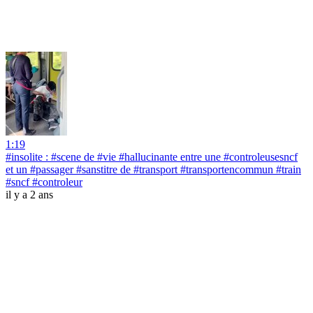
1:19
#insolite : #scene de #vie #hallucinante entre une #controleusesncf
et un #passager #sanstitre de #transport #transportencommun #train
#sncf #controleur
il y a 2 ans