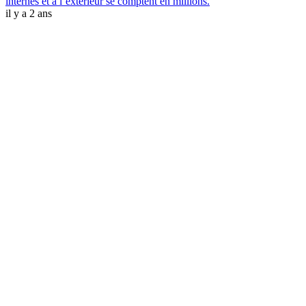
internes et à l’extérieur se comptent en millions.
il y a 2 ans