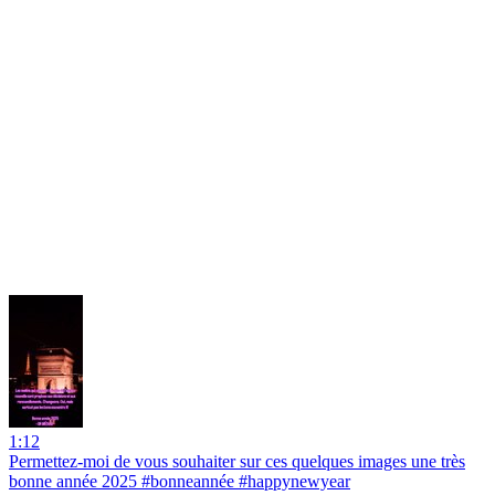
1:12
Permettez-moi de vous souhaiter sur ces quelques images une très
bonne année 2025 #bonneannée #happynewyear