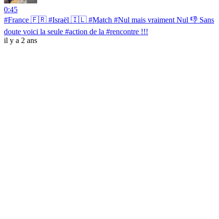
0:45
#France 🇫🇷 #Israël 🇮🇱 #Match #Nul mais vraiment Nul 👎 Sans
doute voici la seule #action de la #rencontre !!!
il y a 2 ans