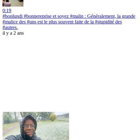
0:19
#bonlundi #bonnereprise et soyez #malin : Généralement, la grande
#malice des #uns est le plus souvent faite de la #stupidité des
#autres.
il y a 2 ans