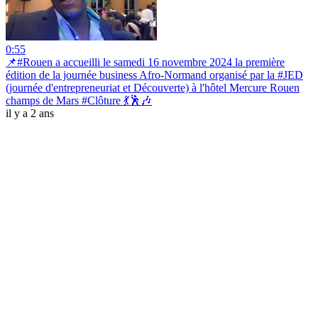
0:55
📌#Rouen a accueilli le samedi 16 novembre 2024 la première
édition de la journée business Afro-Normand organisé par la #JED
(journée d'entrepreneuriat et Découverte) à l'hôtel Mercure Rouen
champs de Mars #Clôture 💃🕺🎶
il y a 2 ans