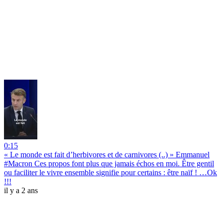
0:15
« Le monde est fait d’herbivores et de carnivores (..) » Emmanuel
#Macron Ces propos font plus que jamais échos en moi. Être gentil
ou faciliter le vivre ensemble signifie pour certains : être naïf ! …Ok
!!!
il y a 2 ans