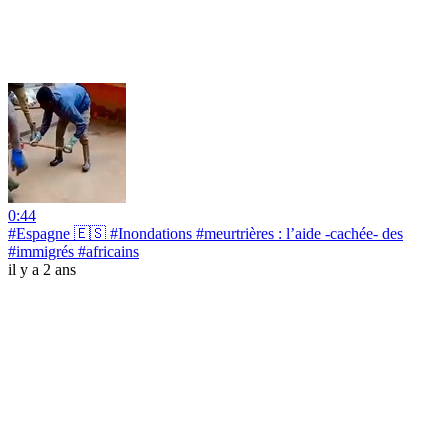
0:44
#Espagne 🇪🇸 #Inondations #meurtrières : l’aide -cachée- des
#immigrés #africains
il y a 2 ans