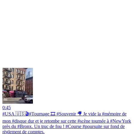
0:45
#USA 🇺🇸🎬#Tournage 🎞️ #Souvenir 🎥 Je vide la #mémoire de
mon #disque dur et je retombe sur cette #scène tournée à #NewYork
près du #Bronx. Un truc de fou ! #Course #poursuite sur fond de
règlement de comptes.