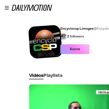
Passer au contenu principal
Encyclocsp Limoges
@Encycl
2
followers
Suivre
Vidéos
Playlists