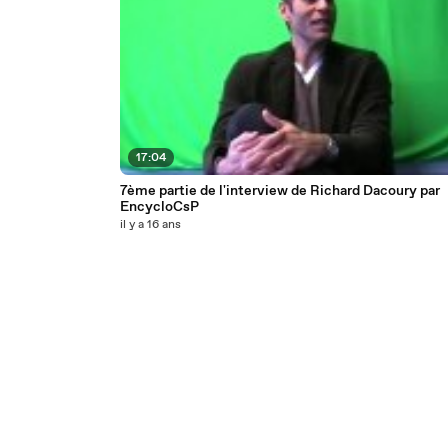
17:04
7ème partie de l'interview de Richard Dacoury par
EncycloCsP
il y a 16 ans