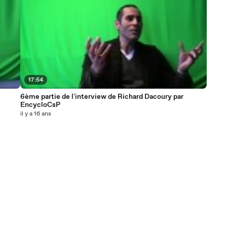
17:54
6ème partie de l'interview de Richard Dacoury par
EncycloCsP
il y a 16 ans