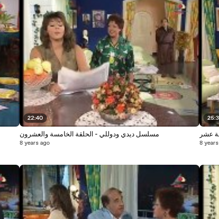
22:40
25:
ة عشر
مسلسل ديدي ودوللي - الحلقة الخامسة والعشرون
8 years ago
8 years