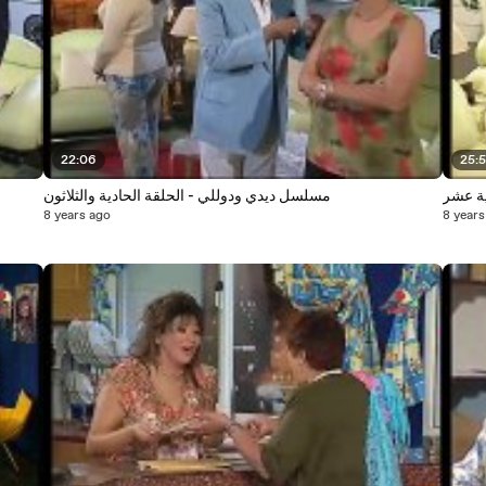
22:06
25:
ية عشر
مسلسل ديدي ودوللي - الحلقة الحادية والثلاثون
8 years ago
8 years