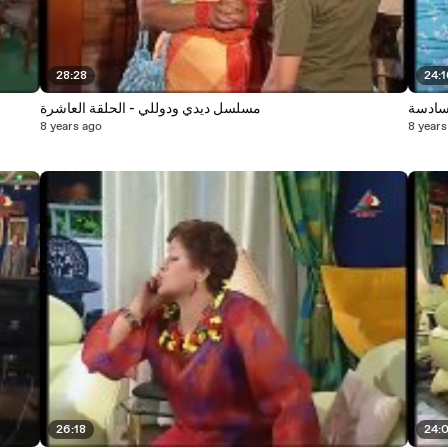
28:28
24:
لسادسة
مسلسل ديدي ودوللي - الحلقة العاشرة
8 years ago
8 years
26:18
24: