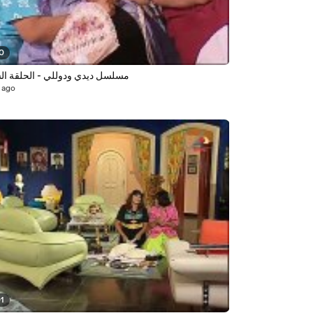
10
مسلسل ديدي ودوللي - الحلقة ا
 ago
01