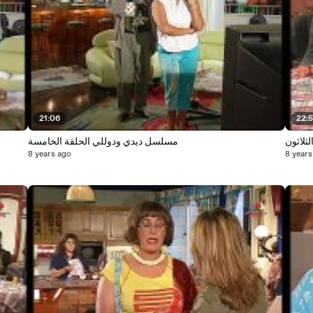
21:06
22:
ثلاثون
مسلسل ديدي ودوللي الحلقة الخامسة
8 years ago
8 years