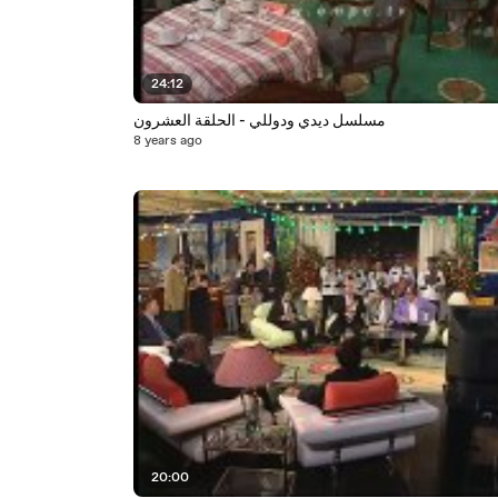
24:12
مسلسل ديدي ودوللي - الحلقة العشرون
8 years ago
20:00