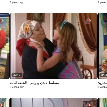
8 years ago
8 years
23:19
24:
لعشرون
مسلسل ديدي ودوللي - الحلقة الثالثة
8 years ago
8 years