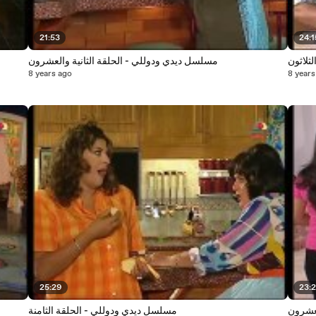
21:53
24:1
ثلاثون
مسلسل ديدي ودوللي - الحلقة الثانية والعشرون
8 years ago
8 years
25:29
23:
لعشرون
مسلسل ديدي ودوللي - الحلقة الثامنة