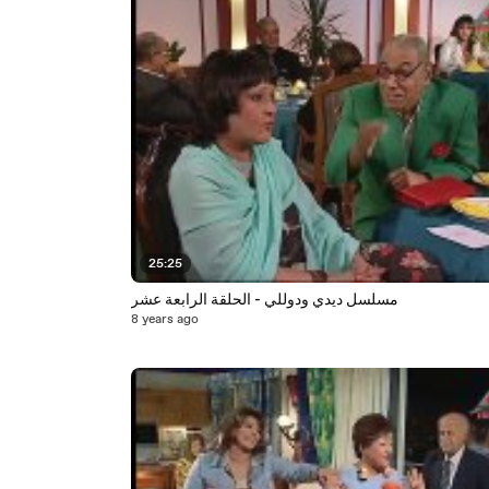
25:25
مسلسل ديدي ودوللي - الحلقة الرابعة عشر
8 years ago