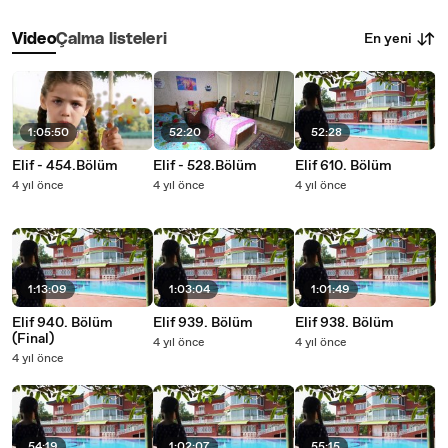
En yeni
Video
Çalma listeleri
1:05:50
52:20
52:28
Elif - 454.Bölüm
Elif - 528.Bölüm
Elif 610. Bölüm
4 yıl önce
4 yıl önce
4 yıl önce
1:13:09
1:03:04
1:01:49
Elif 940. Bölüm
Elif 939. Bölüm
Elif 938. Bölüm
(Final)
4 yıl önce
4 yıl önce
4 yıl önce
54:19
1:02:07
55:15