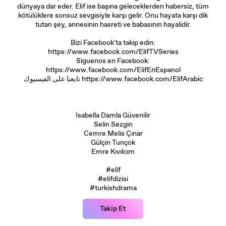
dünyaya dar eder. Elif ise başına geleceklerden habersiz, tüm
kötülüklere sonsuz sevgisiyle karşı gelir. Onu hayata karşı dik
tutan şey, annesinin hasreti ve babasının hayalidir.
Bizi Facebook'ta takip edin:
https://www.facebook.com/ElifTVSeries
Síguenos en Facebook:
https://www.facebook.com/ElifEnEspanol
تابعنا على الفيسبوك https://www.facebook.com/ElifArabic
Isabella Damla Güvenilir
Selin Sezgin
Cemre Melis Çınar
Gülçin Tunçok
Emre Kıvılcım
#elif
#elifdizisi
#turkishdrama
Takip Et