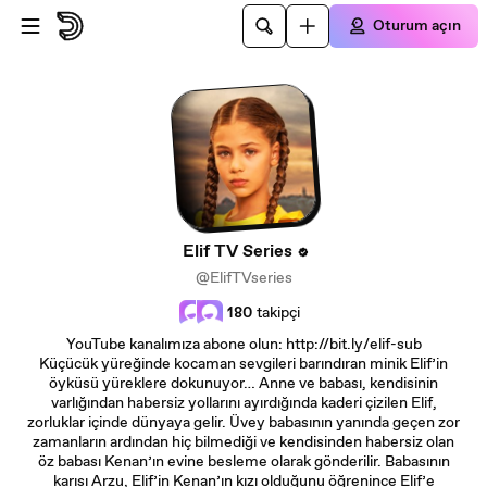
Ana içeriğe atla
Oturum açın
Elif TV Series
@ElifTVseries
180
takipçi
YouTube kanalımıza abone olun: http://bit.ly/elif-sub
Küçücük yüreğinde kocaman sevgileri barındıran minik Elif’in
öyküsü yüreklere dokunuyor… Anne ve babası, kendisinin
varlığından habersiz yollarını ayırdığında kaderi çizilen Elif,
zorluklar içinde dünyaya gelir. Üvey babasının yanında geçen zor
zamanların ardından hiç bilmediği ve kendisinden habersiz olan
öz babası Kenan’ın evine besleme olarak gönderilir. Babasının
karısı Arzu, Elif’in Kenan’ın kızı olduğunu öğrenince Elif’e