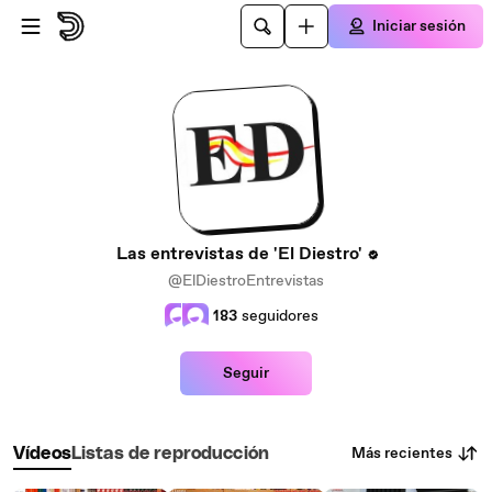
Saltar al contenido principal
Iniciar sesión
Las entrevistas de 'El Diestro'
@ElDiestroEntrevistas
183
seguidores
Seguir
Más recientes
Vídeos
Listas de reproducción