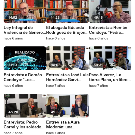
14:52
14:28
49:18
Ley Integral de
El abogado Eduardo
Entrevista a Román
Violencia de Género
Rodríguez de Brujón
Cendoya: "Pedro
antes y después del
explica los motivos
Sánchez es un
hace 6 años
hace 6 años
hace 6 años
confinamiento
por los que han bajado
personaje digno de
las denuncias por
estudio y comprobar
violencia de género
como la vanidad la
durante el estado de
soberbia y la
alarma, a pesar de que
ambición pueden
41:10
48:57
59:31
el gobierno nos
convertir a una
intente convencer de
persona en un pelele"
Entrevista a Román
Entrevista a José Luis
Paco Alvarez, La
lo contrario
Cendoya: "Los
Hernández Garvi.
tierra Plana, un libro
medios de
Nunca fueron
que desmonta a los
hace 6 años
hace 7 años
hace 7 años
comunicación están
extraños, los
nacionalistas
en quiebra, por eso se
extranjeros en la
tienen que prostituir
Corte de los
y vender a las ayudas
Borbones
de los poderes
46:28
49:55
oportunos"
Entrevista: Pedro
Entrevista a Aura
Corral y los soldados
Modorán: una
de la Guerra Civil
valiente rumana
hace 7 años
hace 7 años