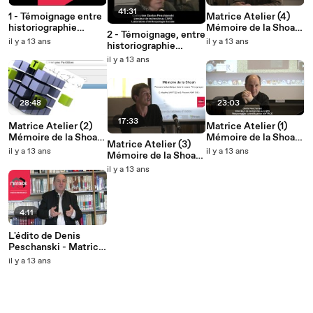
41:31
1 - Témoignage entre
Matrice Atelier (4)
historiographie
Mémoire de la Shoah
2 - Témoignage, entre
contemporaine et
partie 4
il y a 13 ans
il y a 13 ans
historiographie
historiographie
contemporaine et
il y a 13 ans
grecque - Catherine
historiographie
Darbo-Peschanski
grecque
28:48
23:03
17:33
Matrice Atelier (2)
Matrice Atelier (1)
Mémoire de la Shoah
Mémoire de la Shoah
Matrice Atelier (3)
partie 2
partie 1
il y a 13 ans
il y a 13 ans
Mémoire de la Shoah
partie 3
il y a 13 ans
4:11
L'édito de Denis
Peschanski - Matrice
- Avril 2013
il y a 13 ans