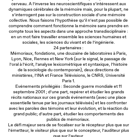
cerveau. A l’inverse les neuroscientifiques s’intéressent aux
dynamiques cérébrales de la mémoire mais, pour la plupart, ne
s’interrogent pas sur la construction sociale d’une mémoire
collective. Nous faisons l’hypothèse qu’il n’est pas possible de
comprendre comment fonctionne la mémoire sans prendre en
compte tous les aspects dans une approche transdisciplinaire :
en un mot faire travailler ensemble les sciences humaines et
sociales, les sciences du vivant et de l’ingénierie.
24 partenaires :
Mémoriaux, fondations, une douzaine de laboratoires à Paris,
Lyon, Nice, Rennes et New York (sur le signal, le passage de
l’oral à l’écrit, l’analyse lexicométrique et syntaxique, l’histoire
de la sociologie du contemporain), deux directions de
ministères, l’INA et France Télévisions, le CNRS, Université
Paris 1.
Evénements privilégiés : Seconde guerre mondiale et 11
septembre 2001 ; d’une part, repérer et étudier les grands
récits nationaux sur ces grands événements (avec une place
essentielle tenue par les journaux télévisés) et les confronter
avec les paroles des témoins et leur évolution, et la réaction du
grand public; d’autre part, étudier les comportements des
publics de mémoriaux.
Le défi majeur sera de se focaliser sur le récepteur plus que sur
l’émetteur, le visiteur plus que sur le concepteur, l’auditeur plus
que sur l’auteur.