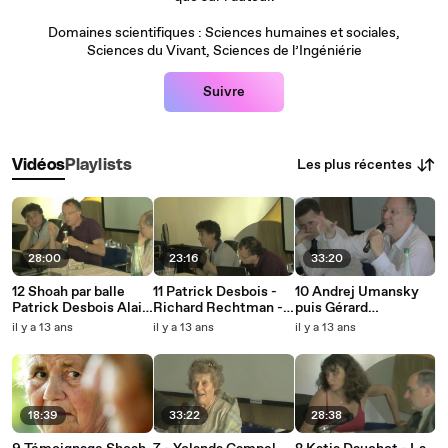
Domaines scientifiques : Sciences humaines et sociales,
Sciences du Vivant, Sciences de l’Ingéniérie
Suivre
Les plus récentes
Vidéos
Playlists
28:00
23:16
33:20
12 Shoah par balle
11 Patrick Desbois -
10 Andrej Umansky
Patrick Desbois Alain
Richard Rechtman -
puis Gérard
Blum
Shoah par balle
Rabinovitch - Shoah
il y a 13 ans
il y a 13 ans
il y a 13 ans
par balle
18:39
33:22
28:38