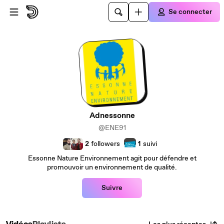
Passer au contenu principal
Se connecter
Adnessonne
@ENE91
2
followers
1
suivi
Essonne Nature Environnement agit pour défendre et
promouvoir un environnement de qualité.
Suivre