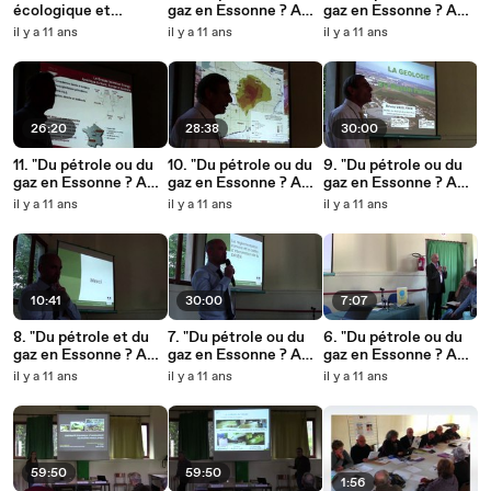
écologique et
gaz en Essonne ? A
gaz en Essonne ? A
biodiversité des
quelles conditions ?",
quelles conditions ?",
il y a 11 ans
il y a 11 ans
il y a 11 ans
rivières franciliennes.
conférence - débat
conférence - débat
Formation ENE - FNE
du 4 juin 2015. Partie
du 4 juin 2015. Partie
IDF, 16 mai 2015.
8/8
7/8
Partie 3/3
26:20
28:38
30:00
11. "Du pétrole ou du
10. "Du pétrole ou du
9. "Du pétrole ou du
gaz en Essonne ? A
gaz en Essonne ? A
gaz en Essonne ? A
quelles conditions ?",
quelles conditions ?",
quelles conditions ?",
il y a 11 ans
il y a 11 ans
il y a 11 ans
conférence - débat
conférence - débat, 4
conférence - débat, 4
du 4 juin 2015. Partie
juin 2015. Partie 5/8
juin 2015. Partie 4/8
6/8
10:41
30:00
7:07
8. "Du pétrole et du
7. "Du pétrole ou du
6. "Du pétrole ou du
gaz en Essonne ? A
gaz en Essonne ? A
gaz en Essonne ? A
quelles conditions ? ",
quelles conditions ?",
quelles conditions ?",
il y a 11 ans
il y a 11 ans
il y a 11 ans
conférence - débat, 4
conférence - débat, 4
conférence - débat
juin 2015. Partie 3/8
juin 2015. Partie 2/8
du 4 juin 2015. Partie
1/8
59:50
59:50
1:56