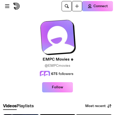
Skip to main content
Connect
EMPC Movies
@EMPCmovies
675
followers
Follow
Most recent
Videos
Playlists