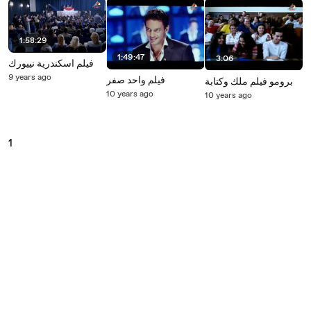
1:58:29
1:49:47
3:06
فيلم اسكندرية نييورك
9 years ago
فيلم واحد صفر
برومو فيلم ملك وكتابة
10 years ago
10 years ago
1