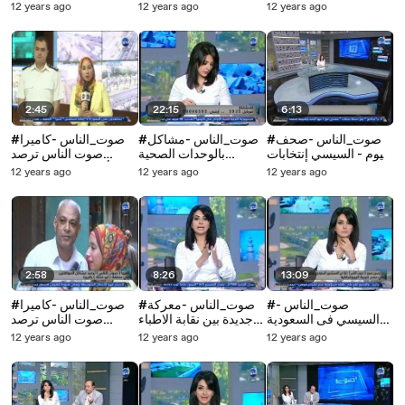
الحديثة وكيف نتلافي خطأ
وفتاوي كثيرة مفيدة
#بوسي بــ #اه_يا_دنيا
12 years ago
12 years ago
12 years ago
التنصت على هواتفنا
وسرقة بيانتنا
2:45
22:15
6:13
#صوت_الناس -صحف
#صوت_الناس -مشاكل
#صوت_الناس -كاميرا
اليوم - السيسي إنتخابات
بالوحدات الصحية
صوت الناس ترصد
البرلمان فى موعدها
بالمحافظات والقري
الأوضاع المرورية من
12 years ago
12 years ago
12 years ago
وداعش تحرق ما تبقي
ومدينة السلام تشكو من
داخل غرفة عمليات
من العراق
توزيع الخبز بنظام النقاط
الإدارة العامة للمرور
2:58
8:26
13:09
#صوت_الناس -
#صوت_الناس -معركة
#صوت_الناس -كاميرا
السيسي فى السعودية
جديدة بين نقابة الاطباء
صوت الناس ترصد
لعقد قمة مع خادم
ووزارة الصحة بسبب
مشاكل المواطنين في
12 years ago
12 years ago
12 years ago
الحرمين وأداء مناسك
القوافل الطبية
منطقة أبو قتاتة بالجيزة
العمرة