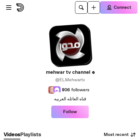
Skip to main content
Connect
mehwar tv channel
@ELMehwartv
806
followers
قناه العائله العربيه
Follow
Most recent
Videos
Playlists