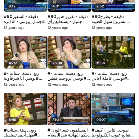
8:12
4:01
2:52
#90دقيقة - يطرح
#90دقيقة - تقرير هدير
#90دقيقة - السفير
مشروع سهل الطينة
جميل - يستطلع رأي
#جمال_بيومي - الدائرة
لشباب الخيريجين.
المواطنين حول منظومة
العربية من أهم
12 years ago
12 years ago
12 years ago
الخبز الجديدة.
الإستراتيجيات السياسية
في مصر و السعودية
أكب
45:59
25:38
11:56
#ربع_دستة_ستات -
#ربع_دستة_ستات -
#ربع_دستة_ستات -
#بوسي عاملة اغاني
#بوسي تزوجت فطين
#بوسي انا شرقاوية
للاطفال - وحكيم بالنسبة
مدير اعمالي وكان حب
وامي كانت مطربة
12 years ago
12 years ago
12 years ago
لي مثلي الاعلي
من اول نظرة
واغرب موقف كان فرح
ابن مستشار في بنها
8:49
51:34
23:27
#صوت_الناس - كيف
#المسلمون يتساءلون :
#ربع_دستة_ستات
نعالج عيوب التكنولوجيا
حكم البهائية في الإسلام
#مها_أحمد تستقبل