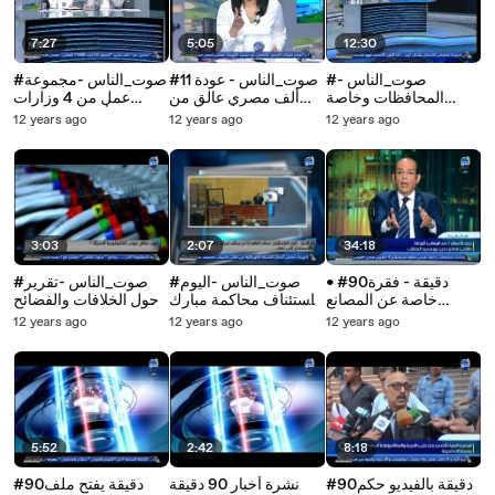
7:27
5:05
12:30
#صوت_الناس -
#صوت_الناس - عودة 11
#صوت_الناس -مجموعة
المحافظات وخاصة
ألف مصري عالق من
عمل من 4 وزارات
الصعيد تواجهه مشكلة
تونس والحكومة تتعهد
لتطوير أهرامات الجيزة
12 years ago
12 years ago
12 years ago
فى نقص السلع التموينية
برعاية المصريين فى ليبيا
ونزلة السمان
وإنفراج الأزمة سيتم
تدريجيا
3:03
2:07
34:18
• #90دقيقة - فقرة
#صوت_الناس -اليوم
#صوت_الناس -تقرير
خاصة عن المصانع
استئناف محاكمة مبارك
حول الخلافات والفضائح
المُتعثرة - مشكلة تهدد
فى قضية قتل
بسبب التنصت على
12 years ago
12 years ago
12 years ago
قطاع الصناعة المصرية
المتظاهرين و اليوم نتيجة
المكالمات وعيوب
التنسيق للمرحلة الثانية
التكنولوجيا
5:52
2:42
8:18
#90دقيقة بالفيديو حكم
نشرة أخبار 90 دقيقة
#90دقيقة يفتح ملف