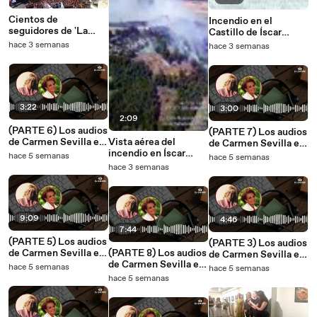
Cientos de
Incendio en el
seguidores de 'La
Castillo de Íscar
Roja' esperan la
(Valladolid)
hace 3 semanas
hace 3 semanas
llegada de los
campeones del
mundo en la plaza
Cibeles de Madrid
3:22
3:00
2:09
(PARTE 6) Los audios
(PARTE 7) Los audios
de Carmen Sevilla en
Vista aérea del
de Carmen Sevilla en
conversación con la
incendio en Íscar
conversación con la
hace 5 semanas
hace 5 semanas
locutora Encarna
(Valladolid)
locutora Encarna
hace 3 semanas
Sánchez en su
Sánchez en su
estudio de radio.
estudio de radio.
9:09
4:46
7:44
(PARTE 5) Los audios
(PARTE 3) Los audios
de Carmen Sevilla en
(PARTE 8) Los audios
de Carmen Sevilla en
conversación con la
de Carmen Sevilla en
conversación con la
hace 5 semanas
hace 5 semanas
locutora Encarna
conversación con la
locutora Encarna
hace 5 semanas
Sánchez en su
locutora Encarna
Sánchez en su
estudio de radio.
Sánchez en su
estudio de radio.
estudio de radio.