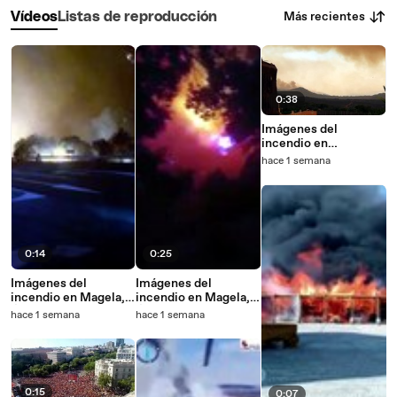
Más recientes
Vídeos
Listas de reproducción
0:38
Imágenes del
incendio en
Valdemaqueda,
hace 1 semana
Madrid
0:14
0:25
Imágenes del
Imágenes del
incendio en Magela,
incendio en Magela,
Ávila, con las llamas a
Ávila
hace 1 semana
hace 1 semana
la entrada de una
urbanización
0:15
0:07