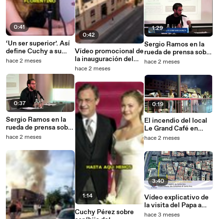
0:41
1:29
0:42
‘Un ser superior’. Así
Sergio Ramos en la
define Cuchy a su
Vídeo promocional de
rueda de prensa sobre
padre, el
la inauguración del
la compra del Sevilla
hace 2 meses
hace 2 meses
todopoderoso
Museo Camilo Sesto
FC
hace 2 meses
Florentino Pérez
0:37
0:19
Sergio Ramos en la
El incendio del local
rueda de prensa sobre
Le Grand Café en
la compra del Sevilla
Málaga se aviva en el
hace 2 meses
hace 2 meses
FC
Hotel Ibis del mismo
edificio
3:40
1:14
Vídeo explicativo de
la visita del Papa a
Cuchy Pérez sobre
Gran Canaria
hace 3 meses