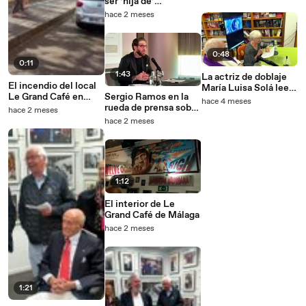
ser ‘hija de’
Florentino Pérez
hace 2 meses
0:48
0:11
1:43
La actriz de doblaje
El incendio del local
María Luisa Solá lee
Le Grand Café en
Sergio Ramos en la
el mensaje final de la
hace 4 meses
Málaga se aviva en el
rueda de prensa sobre
teniente Ripley en
hace 2 meses
Hotel Ibis del mismo
la compra del Sevilla
"Alien" (1979)
hace 2 meses
edificio
FC
1:12
El interior de Le
Grand Café de Málaga
hace 2 meses
1:21