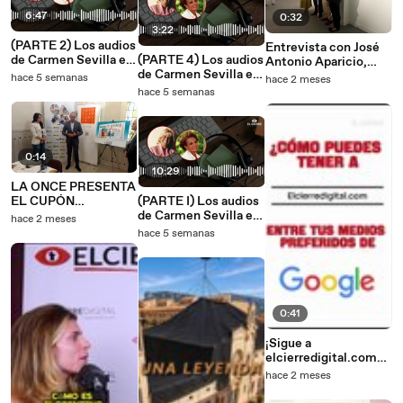
6:47
0:32
3:22
(PARTE 2) Los audios
Entrevista con José
de Carmen Sevilla en
(PARTE 4) Los audios
Antonio Aparicio,
conversación con la
de Carmen Sevilla en
presidente de
hace 5 semanas
hace 2 meses
locutora Encarna
conversación con la
Hostelería de Madrid
hace 5 semanas
Sánchez en su
locutora Encarna
estudio de radio.
Sánchez en su
estudio de radio.
0:14
10:29
LA ONCE PRESENTA
EL CUPÓN
(PARTE I) Los audios
DEDICADO A LA
de Carmen Sevilla en
hace 2 meses
HOSTELERÍA
conversación con la
hace 5 semanas
locutora Encarna
Sánchez en su
estudio de radio.
0:41
¡Sigue a
elcierredigital.com
en Google y no te
hace 2 meses
pierdas ninguna
noticia!⁠ ⁠